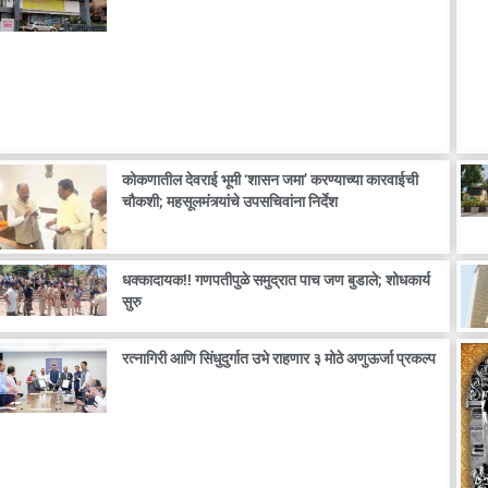
कोकणातील देवराई भूमी ‘शासन जमा’ करण्याच्या कारवाईची
चौकशी; महसूलमंत्र्यांचे उपसचिवांना निर्देश
धक्कादायक!! गणपतीपुळे समुद्रात पाच जण बुडाले; शोधकार्य
सुरु
रत्नागिरी आणि सिंधुदुर्गात उभे राहणार ३ मोठे अणुऊर्जा प्रकल्प