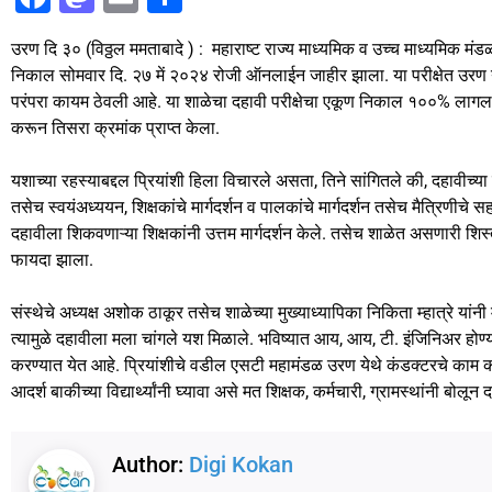
a
a
m
h
उरण दि ३० (विठ्ठल ममताबादे ) : महाराष्ट राज्य माध्यमिक व उच्च माध्यमिक मंडळात
c
st
ai
ar
निकाल सोमवार दि. २७ में २०२४ रोजी ऑनलाईन जाहीर झाला. या परीक्षेत उरण 
e
o
l
e
परंपरा कायम ठेवली आहे. या शाळेचा दहावी परीक्षेचा एकूण निकाल १००% लागला आह
b
d
करून तिसरा क्रमांक प्राप्त केला.
o
o
यशाच्या रहस्याबद्दल प्रियांशी हिला विचारले असता, तिने सांगितले की, दहावीच्
o
n
तसेच स्वयंअध्ययन, शिक्षकांचे मार्गदर्शन व पालकांचे मार्गदर्शन तसेच मैत्रिणीच
k
दहावीला शिकवणाऱ्या शिक्षकांनी उत्तम मार्गदर्शन केले. तसेच शाळेत असणारी शि
फायदा झाला.
संस्थेचे अध्यक्ष अशोक ठाकूर तसेच शाळेच्या मुख्याध्यापिका निकिता म्हात्रे यांन
त्यामुळे दहावीला मला चांगले यश मिळाले. भविष्यात आय, आय, टी. इंजिनिअर होण्य
करण्यात येत आहे. प्रियांशीचे वडील एसटी महामंडळ उरण येथे कंडक्टरचे काम क
आदर्श बाकीच्या विद्यार्थ्यांनी घ्यावा असे मत शिक्षक, कर्मचारी, ग्रामस्थांनी बोलून
Author:
Digi Kokan