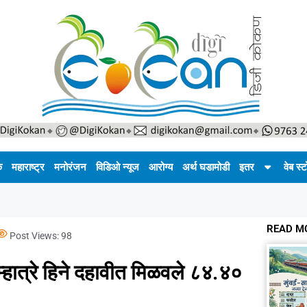
क
महाराष्ट्र
मनोरंजन
विडिओ न्यूज
आरोग्य
अर्थ घडामोडी
इतर
वेब स्ट
READ M
Post Views:
98
म्हात्रे हिने दहावीत मिळवले ८४.४०