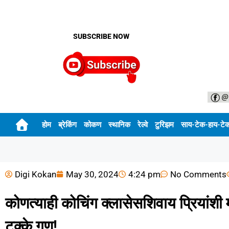
SUBSCRIBE NOW
होम
ब्रेकिंग
कोकण
स्थानिक
रेल्वे
टुरिझम
साय-टेक-हाय-टे
Digi Kokan
May 30, 2024
4:24 pm
No Comments
कोणत्याही कोचिंग क्लासेसशिवाय प्रियांशी 
टक्के गुण!