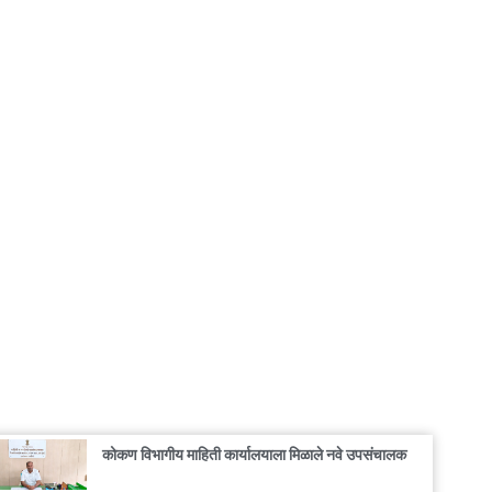
कोकण विभागीय माहिती कार्यालयाला मिळाले नवे उपसंचालक