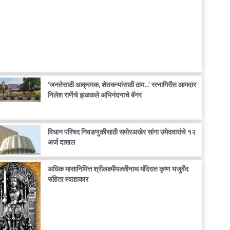
‘जनतेसाठी आक्रमक, शेतकऱ्यांसाठी ठाम…’ रत्नागिरीत आमदार
निलेश राणेंचे झळकले अभिनंदनाचे बॅनर
विधान परिषद निवडणुकीसाठी समोरअखेर सांगा उमेदवारांचे १२
अर्ज दाखल
अधिक मासानिमित्त श्रीलक्ष्मीपल्लीनाथ मंदिरात कृष्ण यजुर्वेद
संहिता स्वाहाकार