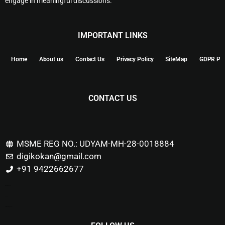
engage in meaningful discussions.
IMPORTANT LINKS
Home
About us
Contact Us
Privacy Policy
SiteMap
GDPR Pol
CONTACT US
MSME REG NO.: UDYAM-MH-28-0018884
digikokan@gmail.com
+91 9422662677
Marketing Hack4u
Buzz 4Ai
Digital Marketing Courses