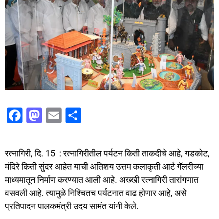
F
M
E
S
a
a
m
h
c
st
ai
ar
रत्नागिरी, दि. 15 : रत्नागिरीतील पर्यटन किती ताकदीचे आहे, गडकोट,
e
o
l
e
मंदिरे किती सुंदर आहेत याची अतिशय उत्तम कलाकृती आर्ट गॅलरीच्या
b
d
माध्यमातून निर्माण करण्यात आली आहे. अख्खी रत्नागिरी तारांगणात
o
o
वसवली आहे. त्यामुळे निश्चितच पर्यटनात वाढ होणार आहे, असे
o
n
प्रतिपादन पालकमंत्री उदय सामंत यांनी केले.