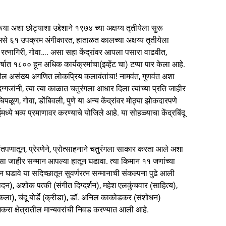
शा छोट्याशा उद्देशाने १९७४ च्या अक्षय्य तृतीयेला सुरू
गी असे ६१ उपक्रम अंगीकारत, हाताळत कालच्या अक्षय्य तृतीयेला
ूण, रत्नागिरी, गोवा…. असा सहा केंद्रांवर आपला पसारा वाढवीत,
षात १८०० हून अधिक कार्यक्रमांचा(इव्हेंट चा) टप्पा पार केला आहे.
रांतील असंख्य अगणित लोकप्रिय कलावंतांचा! नामवंत, गुणवंत अशा
्गजांनी, त्या त्या काळात चतुरंगला आधार दिला त्यांच्या प्रति जाहीर
िपळूण, गोवा, डोंबिवली, पुणे या अन्य केंद्रांवर मोठ्या झोकदारपणे
्ये भव्य प्रमाणावर करण्याचे योजिले आहे. या सोहळ्याचा केंद्रबिंदू
वंतपणातून, प्रेरणेने, प्रोत्साहनाने चतुरंगला साकार करता आले अशा
 असा जाहीर सन्मान आपल्या हातून घडावा. त्या किमान ११ जणांच्या
पूजन घडावे या सदिच्छातून सुवर्णरत्न सन्मानाची संकल्पना पुढे आली
न), अशोक पत्की (संगीत दिग्दर्शन), महेश एलकुंचवार (साहित्य),
ला), चंदू बोर्डे (क्रीडा), डॉ. अनिल काकोडकर (संशोधन)
ी अकरा क्षेत्रातील मान्यवरांची निवड करण्यात आली आहे.