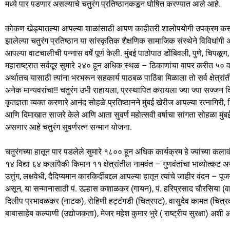
b
d
मध्ये पार पडणार असल्याचे चतुरंग प्रतिष्ठानकडून घोषित करण्यात आले आहे.
o
o
कोकण खेड्यातल्या आपल्या शाळांसाठी आपण काहीतरी शालोपयोगी उपक्रम करूया अ
o
n
झालेल्या चतुरंग प्रतिष्ठान या सांस्कृतिक शैक्षणिक सामाजिक संस्थेने विविधां
k
आपल्या वाटचालीची पन्नास वर्षे पूर्ण केली. मुंबई पाठोपाठ डोंबिवली, पुणे, चिपळ
महाराष्ट्रात सर्वदूर सुमारे २४० हून अधिक स्थळ – ठिकाणांचा वापर करीत ५० वर्
अर्थातच यासाठी त्यांना भरभरून सहकार्य पाठबळ पाठिंबा मिळाला तो सर्व क्षेत्
अनेक मान्यवरांचा!! चतुरंग उभी राहायला, प्रस्थापित करायला ज्या ज्या सज्जन दिग
कृतज्ञता व्यक्त करणारे आनंद सोहळे प्रतिष्ठानने मुंबई खेरीज आपल्या रत्नागिरी, च
आणि दिमाखात साजरे केले आणि आता सुवर्ण महोत्सवी वर्षाचा सांगता सोहळा मुंबईमध
असणार आहे चतुरंग सुवर्णरत्न सन्मान योजना.
चतुरंगच्या हातून पार पडलेले सुमारे १८०० हून अधिक कार्यक्रम हे ज्यांच्या कला
१४ विद्या ६४ कलांपैकी किमान ११ क्षेत्रांतील नामवंत – गुणवंतांचा भाव्योत्कट
उत्तुंग, लक्षवेधी, दैदिप्यमान कारकिर्दीबद्दल आपल्या हातून त्यांचे जाहीर वंदन – 
असून, या सन्मानासाठी पं. उल्हास कशाळकर (गायन), पं. हरिप्रसाद चौरसिया (वाद
दिलीप प्रभावळकर (नाटक), रोहिणी हट्टंगडी (चित्रपट), वासुदेव कामत (चित्रक
बाबासाहेब कल्याणी (उद्योजकता), मेजर महेश कुमार भुरे ( राष्ट्रीय सुरक्षा) अश