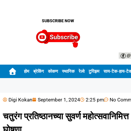
SUBSCRIBE NOW
होम
ब्रेकिंग
कोकण
स्थानिक
रेल्वे
टुरिझम
साय-टेक-हाय-टे
Digi Kokan
September 1, 2024
2:25 pm
No Comm
चतुरंग प्रतिष्ठानच्या सुवर्ण महोत्सवानिमित्त
घोषणा