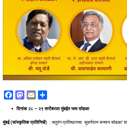
F
M
E
S
a
a
m
h
दिनांक २८ – २९ सप्टेंबरला मुंबईत भव्य सोहळा
c
st
ai
ar
e
o
l
e
मुंबई (सांस्कृतिक प्रतिनिधी
) : चतुरंग प्रतिष्ठानचा सुवर्णरत्न सन्मान सोहळा’