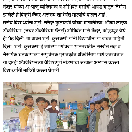
म्हेतर यांच्या अभ्यासु व्यक्तिमत्व व शोभिवंत मशांची आवड यातून निर्माण
झालेले हे विक्री केंद्र असंख्य शोभिवंत माश्यांचे दालन आहे.
तसेच विद्यार्थ्यांना श्री. नरेंद्र कुलकर्णी यांच्या मालकीच्या ‘ॲक्वा लाइफ
अ‍ॅक्वेरियम’ (नेचर अ‍ॅक्वेरियम गॅलरी) शोभिवंत मासे केंद्र, कोल्हापूर येथे
ही भेट दिली. या बाबत श्री. कुलकर्णी यांनी विद्यार्थीना या बाबत माहिती
दिली. श्री. कुलकर्णी हे त्यांच्या पर्यावरण शास्त्रातील सखोल तज्ञ व
नैसर्गिक घटक यांच्या संयुक्तिक प्रतिकृति अ‍ॅक्वेरियम मध्ये उतरवतात.
या दोन्ही अ‍ॅक्वेरियमच्या वैशिष्ठपुर्ण मांडणीचा सखोल अभ्यास करून
विद्यार्थ्यांनी माहिती करून घेतली.