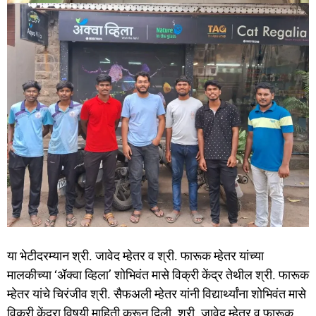
या भेटीदरम्यान श्री. जावेद म्हेतर व श्री. फारूक म्हेतर यांच्या
मालकीच्या ‘ॲक्वा व्हिला’ शोभिवंत मासे विक्री केंद्र तेथील श्री. फारूक
म्हेतर यांचे चिरंजीव श्री. सैफअली म्हेतर यांनी विद्यार्थ्यांना शोभिवंत मासे
विक्री केंद्रा विषयी माहिती करून दिली. श्री. जावेद म्हेतर व फारूक