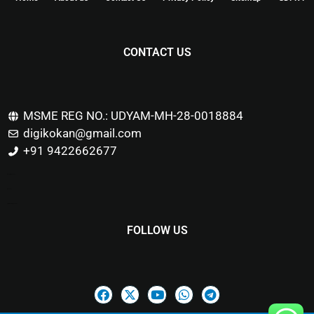
CONTACT US
MSME REG NO.: UDYAM-MH-28-0018884
digikokan@gmail.com
+91 9422662677
Marketing Hack4u
Buzz 4Ai
Digital Marketing Courses
FOLLOW US