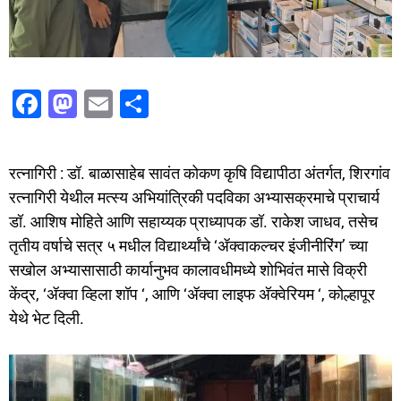
F
M
E
S
a
a
m
h
c
st
ai
ar
रत्नागिरी : डॉ. बाळासाहेब सावंत कोकण कृषि विद्यापीठा अंतर्गत, शिरगांव
e
o
l
e
रत्नागिरी येथील मत्स्य अभियांत्रिकी पदविका अभ्यासक्रमाचे प्राचार्य
b
d
डॉ. आशिष मोहिते आणि सहाय्यक प्राध्यापक डॉ. राकेश जाधव, तसेच
o
o
तृतीय वर्षाचे सत्र ५ मधील विद्यार्थ्यांचे ‘ॲक्वाकल्चर इंजीनीरिंग’ च्या
o
n
सखोल अभ्यासासाठी कार्यानुभव कालावधीमध्ये शोभिवंत मासे विक्री
केंद्र, ‘ॲक्वा व्हिला शॉप ‘, आणि ‘ॲक्वा लाइफ अ‍ॅक्वेरियम ‘, कोल्हापूर
k
येथे भेट दिली.