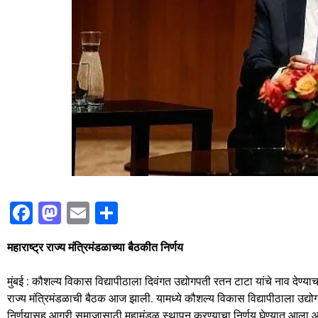
F
M
E
S
a
a
m
h
महाराष्ट्र राज्य मंत्रिमंडळाच्या बैठकीत निर्णय
c
st
ai
ar
e
o
l
e
मुंबई : कौशल्य विकास विद्यापीठाला दिवंगत उद्योगपती रतन टाटा यांचे नाव देण्याच
b
d
राज्य मंत्रिमंडळाची बैठक आज झाली. यामध्ये कौशल्य विकास विद्यापीठाला उद्योगपती
निर्णयासह आगरी समाजासाठी महामंडळ स्थापन करण्याचा निर्णय घेण्यात आला आ