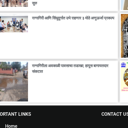
सुरु
रत्नागिरी आणि सिंधुदुर्गात उभे राहणार ३ मोठे अणुऊर्जा प्रकल्प
रत्नागिरीला अवकाळी पावसाचा तडाखा; हापूस बागायतदार
संकटात
ORTANT LINKS
CONTACT U
Home