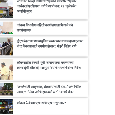
रत्नागिरी जिल्हा मध्यवर्ती सहकारी बँकेतर्फे ‘सहकार
कार्यकर्ता प्रशिक्षण’ वर्गाचे आयोजन; २८ जुलैपर्यंत
अर्जाची मुदत
कोकण विभागीय माहिती कार्यालयाला मिळाले नवे
उपसंचालक
मुंद्रा बंदराच्या अत्याधुनिक व्यवस्थापनाचा महाराष्ट्राच्या
बंदर विकासासाठी उपयोग होणार : मंत्री नितेश राणे
कोकणातील देवराई भूमी ‘शासन जमा’ करण्याच्या
कारवाईची चौकशी; महसूलमंत्र्यांचे उपसचिवांना निर्देश
‘जनतेसाठी आक्रमक, शेतकऱ्यांसाठी ठाम…’ रत्नागिरीत
आमदार निलेश राणेंचे झळकले अभिनंदनाचे बॅनर
कोकण रेल्वेच्या प्रवाशांचे प्रश्न सुटणार?