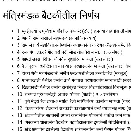
o
o
o
n
मंत्रिमंडळ बैठकीतील निर्णय
k
1. मुंबईतल्या ५ प्रवेश मार्गांवरील पथकर (टोल) हलक्या वाहनांसाठी
2. आगरी समाजासाठी महामंडळ (सामाजिक न्याय)
3. समाजकार्य महाविद्यालयांमधील अध्यापकांना करिअर ॲडव्हान्समेंट स्क
4. दमणगंगा एकदरे गोदावरी नदी जोड योजनेस मान्यता (जलसंपदा)
5. आष्टी उपसा सिंचन योजनेस सुधारित मान्यता (जलसंपदा)
6. वैजापूरच्या शनीदेवगाव बंधाऱ्यास प्रशासकीय मान्यता (जलसंपदा विभ
7. राज्य शेती महामंडळाची जमीन एमआयडीसीला हस्तांतरित (महसूल)
8. पाचपाखाडी येथील जमीन ठाणे मनपास प्रशासकीय भवनासाठी (मह
9. खिडकाळी येथील जमीन हायब्रिड स्किल विद्यापीठासाठी विनामूल्य 
10. राज्यात प्रधानमंत्री आवास योजना (शहरी ) २.० राबविणार
11. पुणे मेट्रो रेल टप्पा-२ मधील रेल्वे मार्गिंकांच्या कामांना मान्यता (न
12. किल्लारीच्या शेतकरी सहकारी कारखान्याचे कर्ज व्याजासह माफ 
13. अडचणीतील सहकारी उपसा जलसिंचन योजनांचे थकीत कर्ज माफ
14. मिरजच्या शासकीय वैद्यकीय महाविद्यालयात इमर्जन्सी मेडिसिनची ३ प
15. खंड क्षमापित झालेल्या वैद्यकीय अधिकाऱ्यांना जुनी पेन्शन योजना (वै