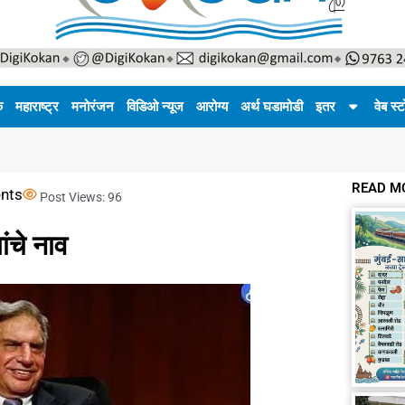
क
महाराष्ट्र
मनोरंजन
विडिओ न्यूज
आरोग्य
अर्थ घडामोडी
इतर
वेब स्ट
READ M
nts
Post Views:
96
ांचे नाव