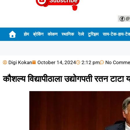
होम
ब्रेकिंग
कोकण
स्थानिक
रेल्वे
टुरिझम
साय-टेक-हाय-टे
Digi Kokan
October 14, 2024
2:12 pm
No Comme
कौशल्य विद्यापीठाला उद्योगपती रतन टाटा य