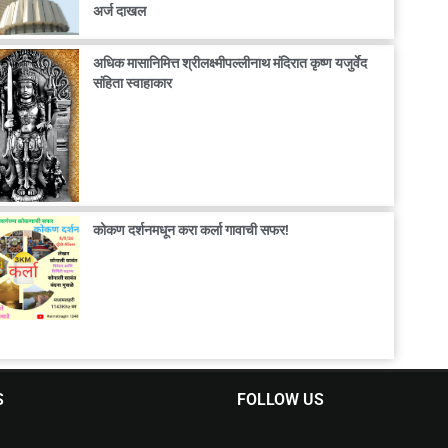
अर्ज दाखल
अधिक मासानिमित्त श्रीलक्ष्मीपल्लीनाथ मंदिरात कृष्ण यजुर्वेद
संहिता स्वाहाकार
कोकण दर्शनमधून करा कर्ला गावाची सफर!
S
FOLLOW US