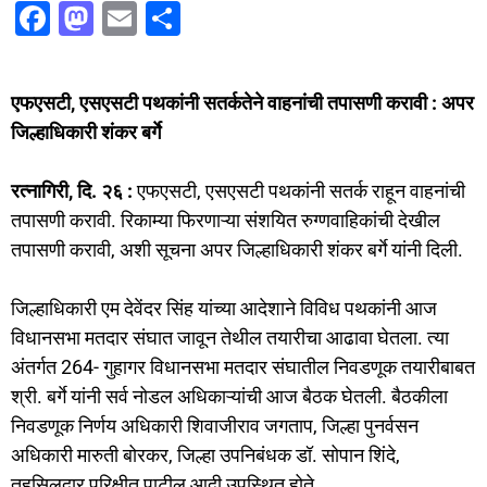
F
M
E
S
a
a
m
h
c
st
ai
ar
एफएसटी, एसएसटी पथकांनी सतर्कतेने वाहनांची तपासणी करावी : अपर
e
o
l
e
जिल्हाधिकारी शंकर बर्गे
b
d
o
o
रत्नागिरी, दि. २६ :
एफएसटी, एसएसटी पथकांनी सतर्क राहून वाहनांची
o
n
तपासणी करावी. रिकाम्या फिरणाऱ्या संशयित रुग्णवाहिकांची देखील
तपासणी करावी, अशी सूचना अपर जिल्हाधिकारी शंकर बर्गे यांनी दिली.
k
जिल्हाधिकारी एम देवेंदर सिंह यांच्या आदेशाने विविध पथकांनी आज
विधानसभा मतदार संघात जावून तेथील तयारीचा आढावा घेतला. त्या
अंतर्गत 264- गुहागर विधानसभा मतदार संघातील निवडणूक तयारीबाबत
श्री. बर्गे यांनी सर्व नोडल अधिकाऱ्यांची आज बैठक घेतली. बैठकीला
निवडणूक निर्णय अधिकारी शिवाजीराव जगताप, जिल्हा पुनर्वसन
अधिकारी मारुती बोरकर, जिल्हा उपनिबंधक डॉ. सोपान शिंदे,
तहसिलदार परिक्षीत पाटील आदी उपस्थित होते.