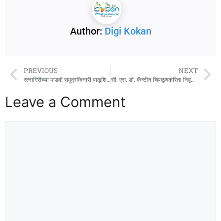
Author:
Digi Kokan
PREVIOUS
NEXT
रत्नागिरीच्या मांडवी समुद्रकिनारी वाळूशिल्प साकारून उद्योगमंत्र्यांना अनोख्या शुभेच्छा
सी. एस. डी. कॅन्टीन चिपळूणकरिता निवृत्त सैन्य अधिकाऱ्यांकडून कॅन्टीन मॅनेजर पदासाठी अर्ज मागवले
Leave a Comment