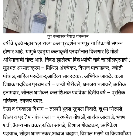
युवा कलाकार विशाल गोवळकर
वर्षीचे ६४वे महाराष्ट्र राज्य कलाप्रदर्शन नागपूर या ठिकाणी संपन्न
होणार आहे. यामुळे एवढ्या कलाकृती प्रदर्शनात दिसणार हि मोठी
अभिमानाची गोष्ट आहे. निवड झालेल्या विद्यर्थ्यांची नावे खालीलप्रमाणे :
मूलभत अभ्यासक्रम – मिथिल अंगचेकर, विराज पाचाडकर, ज्योती
पांचाळ,साहिल परुळेकर,आदित्य सावरटकर, अभिषेक जावळे. कला
शिक्षक पदविका प्रथम वर्ष – तन्वी गोरीवले, धनंजय नलावडे,ऋतिक
इनामदार, सोनल घाणेकर.कलाशिक्षक पदविका द्वितीय वर्ष – प्रतिक
गांजेकर, स्वरूप पवार.
रेखा व रंगकाला विभाग – तुळशी भुवड,सुजल निवाते, शुभम घोरपडे,
शिल्प व प्रतिमानबंध कला – प्रथमेश गोंधळी,सार्थक आदवडे, भूषण
थवी,चैतन्य मांडवकर,रुचित सांगळे, विशाल गोवळकर, ऋषिकेश
पड्याळ, सोहम धामणस्कर,अध्वज चव्हाण, विशाल मसणे या विद्यर्थ्यांच्या