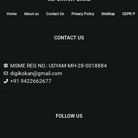
Home
About us
Contact Us
Privacy Policy
SiteMap
GDPR Pol
CONTACT US
MSME REG NO.: UDYAM-MH-28-0018884
digikokan@gmail.com
+91 9422662677
Marketing Hack4u
Buzz 4Ai
Digital Marketing Courses
FOLLOW US