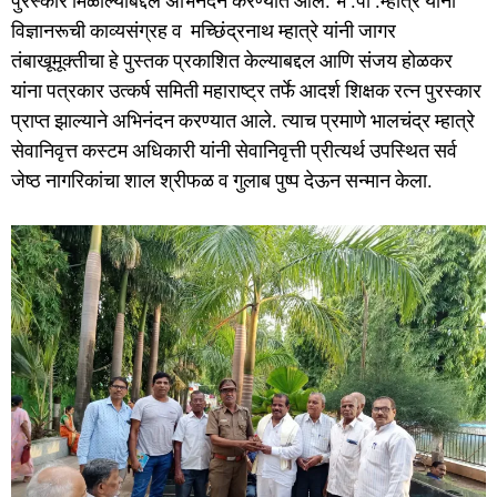
पुरस्कार मिळाल्याबद्दल अभिनंदन करण्यात आले. भ .पो .म्हात्रे यांनी
विज्ञानरूची काव्यसंग्रह व मच्छिंद्रनाथ म्हात्रे यांनी जागर
तंबाखूमूक्तीचा हे पुस्तक प्रकाशित केल्याबद्दल आणि संजय होळकर
यांना पत्रकार उत्कर्ष समिती महाराष्ट्र तर्फे आदर्श शिक्षक रत्न पुरस्कार
प्राप्त झाल्याने अभिनंदन करण्यात आले. त्याच प्रमाणे भालचंद्र म्हात्रे
सेवानिवृत्त कस्टम अधिकारी यांनी सेवानिवृत्ती प्रीत्यर्थ उपस्थित सर्व
जेष्ठ नागरिकांचा शाल श्रीफळ व गुलाब पुष्प देऊन सन्मान केला.