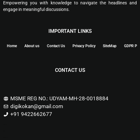
Empowering you with knowledge to navigate the headlines and
engage in meaningful discussions.
IMPORTANT LINKS
Home
About us
Contact Us
Privacy Policy
SiteMap
GDPR Pol
CONTACT US
MSME REG NO.: UDYAM-MH-28-0018884
digikokan@gmail.com
+91 9422662677
Marketing Hack4u
Buzz 4Ai
Digital Marketing Courses