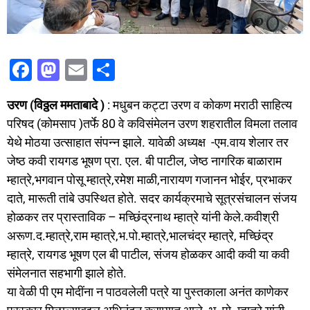
F
M
E
S
a
a
m
h
उरण (विठ्ठल ममताबादे )
: मधुबन कट्टा उरण व कोकण मराठी साहित्य
c
st
ai
ar
परिषद (कोमसाप )तर्फे 80 वे कविसंमेलन उरण शहरातील विमला तलाव
e
o
l
e
येथे मोठया उत्साहात संपन्न झाले. यावेळी अध्यक्ष -एम.वाय शेलार तर
b
d
जेष्ठ कवी रायगड भूषण प्रा. एल. बी पाटील, जेष्ठ नागरिक बाळाराम
o
o
म्हात्रे,भगवान पोसू म्हात्रे,रमेश माळी,नारायण गजानन भोईर, प्रभाकर
o
n
दाते, मारूती तांबे उपस्थित होते. सदर कार्यक्रमाचे सूत्रसंचालन संजय
होळकर तर प्रास्ताविक – मच्छिंद्रनाथ म्हात्रे यांनी केले.कवीश्री
k
अरूण.द.म्हात्रे,राम म्हात्रे,भ.पो.म्हात्रे,भालचंद्र म्हात्रे, मच्छिंद्र
म्हात्रे, रायगड भूषण एल बी पाटील, संजय होळकर आदी कवी या कवी
संमेलनात सहभागी झाले होते.
या वेळी पी एम मोदींना न पाठवलेली पत्रे या पुस्तकाला अनंत काणेकर