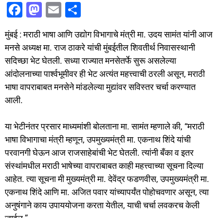
F
M
E
S
a
a
m
h
मुंबई : मराठी भाषा आणि उद्योग विभागाचे मंत्री मा. उदय सामंत यांनी आज
c
st
ai
ar
मनसे अध्यक्ष मा. राज ठाकरे यांची मुंबईतील शिवतीर्थ निवासस्थानी
e
o
l
e
सदिच्छा भेट घेतली. सध्या राज्यात मनसेतर्फे सुरू असलेल्या
b
d
आंदोलनाच्या पार्श्वभूमीवर ही भेट अत्यंत महत्त्वाची ठरली असून, मराठी
o
o
भाषा वापराबाबत मनसेने मांडलेल्या मुद्यांवर सविस्तर चर्चा करण्यात
o
n
आली.
k
या भेटीनंतर प्रसार माध्यमांशी बोलताना मा. सामंत म्हणाले की, “मराठी
भाषा विभागाचा मंत्री म्हणून, उपमुख्यमंत्री मा. एकनाथ शिंदे यांची
परवानगी घेऊन आज राजसाहेबांची भेट घेतली. त्यांनी बँका व इतर
संस्थांमधील मराठी भाषेच्या वापराबाबत काही महत्त्वाच्या सूचना दिल्या
आहेत. त्या सूचना मी मुख्यमंत्री मा. देवेंद्र फडणवीस, उपमुख्यमंत्री मा.
एकनाथ शिंदे आणि मा. अजित पवार यांच्यापर्यंत पोहोचवणार असून, त्या
अनुषंगाने काय उपाययोजना करता येतील, याची चर्चा लवकरच केली