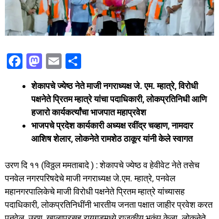
F
M
E
S
a
a
m
h
शेकापचे ज्येष्ठ नेते माजी नगराध्यक्ष जे. एम. म्हात्रे, विरोधी
c
st
ai
ar
पक्षनेते प्रितम म्हात्रे यांचा पदाधिकारी, लोकप्रतिनिधी आणि
e
o
l
e
हजारो कार्यकर्त्यांचा भाजपात महाप्रवेश
b
d
भाजपचे प्रदेश कार्यकारी अध्यक्ष रवींद्र चव्हाण, नामदार
o
o
आशिष शेलार, लोकनेते रामशेठ ठाकूर यांनी केले स्वागत
o
n
उरण दि ११ (विठ्ठल ममताबादे ) : शेकापचे ज्येष्ठ व हेवीवेट नेते तसेच
k
पनवेल नगरपरिषदेचे माजी नगराध्यक्ष जे.एम. म्हात्रे, पनवेल
महानगरपालिकेचे माजी विरोधी पक्षनेते प्रितम म्हात्रे यांच्यासह
पदाधिकारी, लोकप्रतिनिधींनी भारतीय जनता पक्षात जाहीर प्रवेश करत
पनवेल, उरण, खालापूरसह रायगडमध्ये राजकीय भूकंप केला. लोकनेते