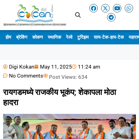
होम
ब्रेकिंग
कोकण
स्थानिक
रेल्वे
टुरिझम
साय-टेक-हाय-टेक
महाराष
Digi Kokan
May 11, 2025
11:24 am
No Comments
Post Views:
634
रायगडमध्ये राजकीय भूकंप; शेकापला मोठा
हादरा