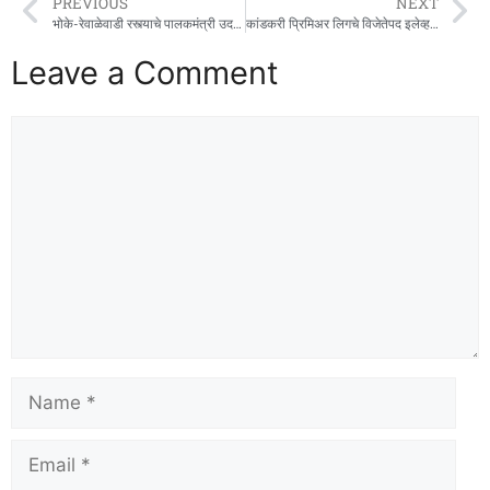
PREVIOUS
NEXT
भोके-रेवाळेवाडी रस्त्याचे पालकमंत्री उदय सामंत यांच्या हस्ते उदघाटन
कांडकरी प्रिमिअर लिगचे विजेतेपद इलेव्हन फायटर संघाकडे
Leave a Comment