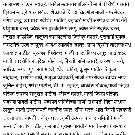
नगराध्यक्ष जे.एम. म्हात्रे, पनवेल महानगरपालिकेचे माजी विरोधी पक्षनेते
प्रितम म्हात्रे यांच्यासोबत शेकापचे जिल्हा चिटणीस माजी नगरसेवक
गणेश कडू, उपाध्यक्ष रवीशेठ पाटील, वहाळचे माजी सरपंच व ज्येष्ठ नेते
पांडुमामा घरत, ज्येष्ठ नेते हरचंदसिंग सग्गू, ज्येष्ठ नेते रघुशेठ घरत,
मनुशेठ कांडपिळे, तालुका सहचिटणीस जितेंद्र म्हात्रे, पुरोगामी युवक
संघटनेचे उरण तालुका अध्यक्ष रमाकांत म्हात्रे, लाल ब्रिगेड तालुकाध्यक्ष
रमाकांत पाटील, प्रकाश जितेकर, माजी नगरसेविका अनुराधा ठोकळ,
माजी नगरसेविका सुरेखा मोहोकर, प्रिती जॉर्ज म्हात्रे, अरुणा दाभणे,
सारिका भगत, पुष्पलता मढवी, श्वेता बहिरा, कुसुम पाटील, रेणुका
मोहोकर, प्रार्थना वाघे, मंजुळा कातकरी, माजी नगरसेवक रवींद्र भगत,
सुनिल बहिरा, गणेश पाटील, डी. पी. म्हात्रे, आकाश ठोकळ,माजी जिल्हा
परिषद सदस्य राजुशेठ पाटील, जीवन म्हात्रे, माजी जिल्हा परिषद
सदस्या पार्वती पाटील, पंचायत समितीच्या माजी सभापती निशा लक्ष्मण
ठाकूर, माजी उपसभापती जगदीश पवार, सीमा घरत, भात गिरणी सहकारी
संस्था उपसभापती राजेंद्र घरत, कृषी उत्पन्न बाजार समितीचे माजी
सभापती संतोष पाटील, करंजाडे ग्रामपंचायतीचे माजी सरपंच रामेश्वर
आंग्रे, वहाळचे माजी सरपंच बाळाराम पाटील, अरुण दापोलकर, सुनील