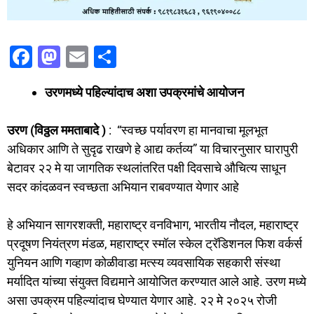
F
M
E
S
a
a
m
h
उरणमध्ये पहिल्यांदाच अशा उपक्रमांचे आयोजन
c
st
ai
ar
e
o
l
e
उरण (विठ्ठल ममताबादे )
: “स्वच्छ पर्यावरण हा मानवाचा मूलभूत
b
d
अधिकार आणि ते सुदृढ राखणे हे आद्य कर्तव्य” या विचारनुसार घारापुरी
o
o
बेटावर २२ मे या जागतिक स्थलांतरित पक्षी दिवसाचे औचित्य साधून
o
n
सदर कांदळवन स्वच्छता अभियान राबवण्यात येणार आहे
k
हे अभियान सागरशक्ती, महाराष्ट्र वनविभाग, भारतीय नौदल, महाराष्ट्र
प्रदूषण नियंत्रण मंडळ, महाराष्ट्र स्मॉल स्केल ट्रॅडिशनल फिश वर्कर्स
युनियन आणि गव्हाण कोळीवाडा मत्स्य व्यवसायिक सहकारी संस्था
मर्यादित यांच्या संयुक्त विद्यमाने आयोजित करण्यात आले आहे. उरण मध्ये
असा उपक्रम पहिल्यांदाच घेण्यात येणार आहे. २२ मे २०२५ रोजी