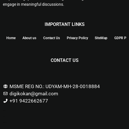
engage in meaningful discussions.
IMPORTANT LINKS
Home
About us
Contact Us
Privacy Policy
SiteMap
GDPR Pol
CONTACT US
MSME REG NO.: UDYAM-MH-28-0018884
digikokan@gmail.com
+91 9422662677
Marketing Hack4u
Buzz 4Ai
Digital Marketing Courses