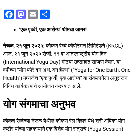
F
M
E
S
a
a
m
h
‘एक पृथ्वी, एक आरोग्य’ थीमचा जागर!
c
st
ai
ar
e
o
l
e
नेरूळ, २१ जून २०२५:
कोकण रेल्वे कॉर्पोरेशन लिमिटेडने (KRCL)
b
d
आज, २१ जून २०२५ रोजी, ११ वा आंतरराष्ट्रीय योग दिन
o
o
(International Yoga Day) मोठ्या उत्साहात साजरा केला. या
o
n
वर्षीच्या “योग फॉर वन अर्थ, वन हेल्थ” (“Yoga for One Earth, One
Health”) म्हणजेच “एक पृथ्वी, एक आरोग्य” या संकल्पनेला अनुसरून
k
विविध कार्यक्रमांचे आयोजन करण्यात आले.
योग संगमाचा अनुभव
कोकण रेल्वेच्या नेरूळ येथील कोकण रेल विहार येथे श्री अंबिका योग
कुटीर यांच्या सहकार्याने एक विशेष योग सत्राचे (Yoga Session)