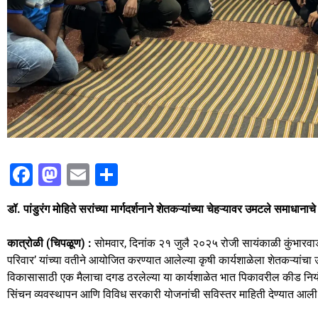
F
M
E
S
a
a
m
h
डॉ. पांडुरंग मोहिते सरांच्या मार्गदर्शनाने शेतकऱ्यांच्या चेहऱ्यावर उमटले समाधानाचे
c
st
ai
ar
e
o
l
e
कात्रोळी (चिपळूण) :
सोमवार, दिनांक २१ जुलै २०२५ रोजी सायंकाळी कुंभारवाड
b
d
परिवार’ यांच्या वतीने आयोजित करण्यात आलेल्या कृषी कार्यशाळेला शेतकऱ्यांचा उत
विकासासाठी एक मैलाचा दगड ठरलेल्या या कार्यशाळेत भात पिकावरील कीड नियंत्रण
o
o
सिंचन व्यवस्थापन आणि विविध सरकारी योजनांची सविस्तर माहिती देण्यात आली. 
o
n