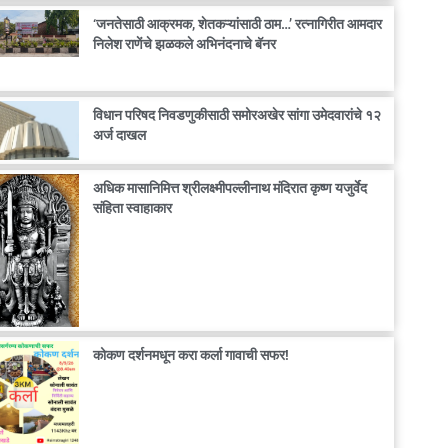
‘जनतेसाठी आक्रमक, शेतकऱ्यांसाठी ठाम…’ रत्नागिरीत आमदार
निलेश राणेंचे झळकले अभिनंदनाचे बॅनर
विधान परिषद निवडणुकीसाठी समोरअखेर सांगा उमेदवारांचे १२
अर्ज दाखल
अधिक मासानिमित्त श्रीलक्ष्मीपल्लीनाथ मंदिरात कृष्ण यजुर्वेद
संहिता स्वाहाकार
कोकण दर्शनमधून करा कर्ला गावाची सफर!