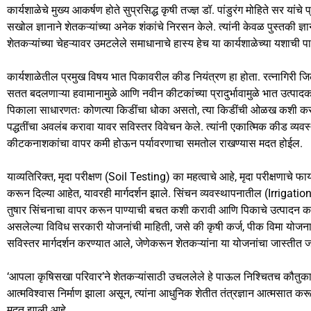
k
कार्यशाळेचे मुख्य आकर्षण होते सुप्रसिद्ध कृषी तज्ज्ञ डॉ. पांडुरंग मोहिते सर यांचे
सखोल ज्ञानाने शेतकऱ्यांच्या अनेक शंकांचे निरसन केले. त्यांनी केवळ पुस्तकी ज्ञ
शेतकऱ्यांच्या चेहऱ्यावर उमटलेले समाधानाचे हास्य हेच या कार्यशाळेच्या यशाची प
कार्यशाळेतील प्रमुख विषय भात पिकावरील कीड नियंत्रण हा होता. रत्नागिरी जिल्ह
सतत बदलणाऱ्या हवामानामुळे आणि नवीन कीटकांच्या प्रादुर्भावामुळे भात उत्पादका
पिकाला साधारणतः कोणत्या किडींचा धोका असतो, त्या किडींची ओळख कशी करावी
पद्धतींचा अवलंब करावा यावर सविस्तर विवेचन केले. त्यांनी एकात्मिक कीड व्यवस
कीटकनाशकांचा वापर कमी होऊन पर्यावरणाचा समतोल राखण्यास मदत होईल.
याव्यतिरिक्त, मृदा परीक्षण (Soil Testing) का महत्वाचे आहे, मृदा परीक्षणाच
करून दिल्या आहेत, यावरही मार्गदर्शन झाले. सिंचन व्यवस्थापनातील (Irrig
तुषार सिंचनाचा वापर करून पाण्याची बचत कशी करावी आणि पिकाचे उत्पादन कसे
असलेल्या विविध सरकारी योजनांची माहिती, जसे की कृषी कर्ज, पीक विमा योजना
सविस्तर मार्गदर्शन करण्यात आले, जेणेकरून शेतकऱ्यांना या योजनांचा जास्तीत ज
‘आपला कृषिसखा परिवार’ने शेतकऱ्यांसाठी उचललेले हे पाऊल निश्चितच कौतुकास्प
आत्मविश्‍वास निर्माण झाला असून, त्यांना आधुनिक शेतीत तंत्रज्ञान आत्मसा
मदत झाली आहे.