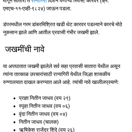
मागून सातारा ते
रत्नागिरी
दिशेने येणाऱ्या स्विफ्ट कारवर (क्र.
एमएच-११-एव्ही-९८२४) जाऊन पडला.
डंपरमधील गरम डांबरमिश्रित खडी थेट कारवर पडल्याने कारचे मोठे
नुकसान झाले आणि आतील प्रवासी गंभीर जखमी झाले.
जखमींची नावे
​या अपघातात जखमी झालेले सर्व सहा प्रवासी सातारा येथील असून
त्यांना तात्काळ उपचारांसाठी रत्नागिरी येथील जिल्हा शासकीय
रुग्णालयात दाखल करण्यात आले आहे. त्यांची नावे खालीलप्रमाणे:
​प्रज्ञा नितीन जाधव (वय २९)
​स्पृहा नितीन जाधव (वय ०६)
​वृंदा नितीन जाधव (वय ०४)
​नितीन जाधव (चालक)
​ऋषिकेश राजेंद्र शिंदे (वय २६)