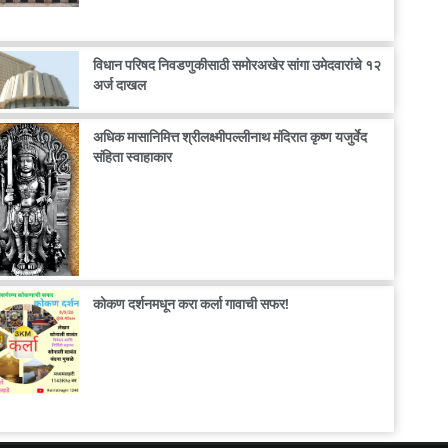
विधान परिषद निवडणुकीसाठी समोरअखेर सांगा उमेदवारांचे १२
अर्ज दाखल
अधिक मासानिमित्त श्रीलक्ष्मीपल्लीनाथ मंदिरात कृष्ण यजुर्वेद
संहिता स्वाहाकार
कोकण दर्शनमधून करा कर्ला गावाची सफर!