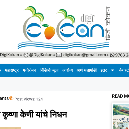
क
महाराष्ट्र
मनोरंजन
विडिओ न्यूज
आरोग्य
अर्थ घडामोडी
इतर
वेब स्ट
READ M
ents
Post Views:
124
कृष्णा केणी यांचे निधन