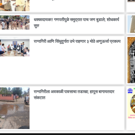
धक्कादायक!! गणपतीपुळे समुद्रात पाच जण बुडाले; शोधकार्य
सुरु
रत्नागिरी आणि सिंधुदुर्गात उभे राहणार ३ मोठे अणुऊर्जा प्रकल्प
रत्नागिरीला अवकाळी पावसाचा तडाखा; हापूस बागायतदार
संकटात