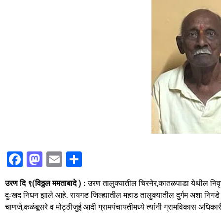
F
M
E
S
a
a
m
h
उरण दि ९(विठ्ठल ममताबादे ) :
उरण तालुक्यातील चिरनेर,कातळपाडा येथील निवृत्त
c
st
ai
ar
दुःखद निधन झाले आहे. रायगड जिल्ह्यातील महाड तालुक्यातील दुर्गम अशा निगडे
e
o
l
e
चाणजे,कळंबूसरे व मोट्ठीजुई आदी ग्रामपंचायतीमध्ये त्यांनी ग्रामविकास अधिकारी