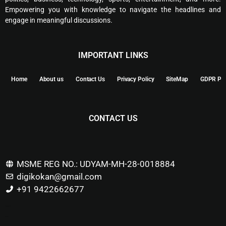
Empowering you with knowledge to navigate the headlines and
engage in meaningful discussions.
IMPORTANT LINKS
Home
About us
Contact Us
Privacy Policy
SiteMap
GDPR Pol
CONTACT US
MSME REG NO.: UDYAM-MH-28-0018884
digikokan@gmail.com
+91 9422662677
Marketing Hack4u
Buzz 4Ai