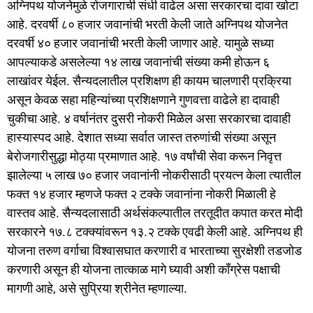
अग्निपथ योजनेमुळे रोजगाराची संधी वाढेल असा सरकारचा दावा खोटा
आहे. दरवर्षी ८० हजार जवानांची भरती केली जाते अग्निपथ योजनेत
दरवर्षी ४० हजार जवानांची भरती केली जाणार आहे. यामुळे सध्या
आपल्याकडे असलेल्या १४ लाख जवानांची संख्या कमी होऊन ६
लाखांवर येईल. सैन्यदलातील प्रशिक्षण ही कायम चालणारी प्रक्रिया
असून केवळ सहा महिन्यांच्या प्रशिक्षणाने गुणवत्ता वाढेले हा दावाही
चुकीचा आहे. ४ वर्षानंतर दुसरी नोकरी मिळेल असा सरकारचा दावाही
हास्यास्पद आहे. देशात सध्या सर्वात जास्त तरुणांची संख्या असून
बेरोजगारीसुद्धा मोठ्या प्रमाणात आहे. १७ वर्षांची सेवा करून निवृत्त
झालेल्या ५ लाख ७० हजार जवानांनी नोकरीसाठी प्रयत्न केला त्यातील
फक्त १४ हजार म्हणजे फक्त २ टक्के जवानांना नोकरी मिळाली हे
वास्तव आहे. सैन्यदलासाठी अर्थसंकल्पातील तरतूदीत कपात करत मोदी
सरकारने १७.८ टक्क्यांवरून १३.२ टक्के एवढी केली आहे. अग्निपथ ही
योजना तरुण वर्गाचा विश्वासघात करणारी व भारताच्या सुरक्षेशी तडजोड
करणारी असून ही योजना तात्काळ मागे घ्यावी अशी काँग्रेस पक्षाची
मागणी आहे, असे सुप्रिया श्रीनेत म्हणाल्या.