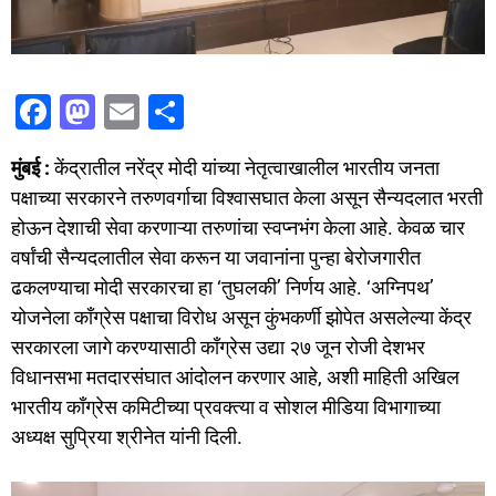
F
M
E
S
a
a
m
h
मुंबई :
केंद्रातील नरेंद्र मोदी यांच्या नेतृत्वाखालील भारतीय जनता
c
st
ai
ar
पक्षाच्या सरकारने तरुणवर्गाचा विश्वासघात केला असून सैन्यदलात भरती
e
o
l
e
होऊन देशाची सेवा करणाऱ्या तरुणांचा स्वप्नभंग केला आहे. केवळ चार
b
d
वर्षांची सैन्यदलातील सेवा करून या जवानांना पुन्हा बेरोजगारीत
o
o
ढकलण्याचा मोदी सरकारचा हा ‘तुघलकी’ निर्णय आहे. ‘अग्निपथ’
o
n
योजनेला काँग्रेस पक्षाचा विरोध असून कुंभकर्णी झोपेत असलेल्या केंद्र
सरकारला जागे करण्यासाठी काँग्रेस उद्या २७ जून रोजी देशभर
k
विधानसभा मतदारसंघात आंदोलन करणार आहे, अशी माहिती अखिल
भारतीय काँग्रेस कमिटीच्या प्रवक्त्या व सोशल मीडिया विभागाच्या
अध्यक्ष सुप्रिया श्रीनेत यांनी दिली.