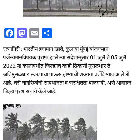
F
M
E
S
a
a
m
h
रत्नागिरी : भारतीय हवामान खाते, कुलाबा मुंबई यांजकडून
c
st
ai
ar
पर्जन्यमानविषयक प्राप्त झालेल्या संदेशानुसार 01 जुलै ते 05 जुलै
e
o
l
e
2022 या कालावधीत जिल्ह्यात काही ठिकाणी मुसळधार ते
b
d
अतिमुसळधार स्वरुपाचा पाऊस होण्याची शक्यता वर्तविण्यात आलेली
o
o
आहे. तरी नागरिकांनी सावधानता व सुरक्षितता बाळगावी, असे आवाहन
o
n
जिल्हा प्रशासनाने केले आहे.
k