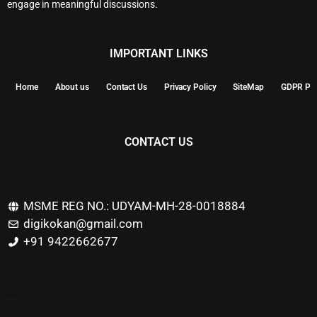
engage in meaningful discussions.
IMPORTANT LINKS
Home
About us
Contact Us
Privacy Policy
SiteMap
GDPR Pol
CONTACT US
MSME REG NO.: UDYAM-MH-28-0018884
digikokan@gmail.com
+91 9422662677
Marketing Hack4u
Buzz 4Ai
Digital Marketing Courses