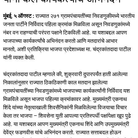
b
d
o
o
मुंबई, ५ ऑगस्ट :
राज्यात २७१ ग्रामपंचायतींच्या निवडणुकीमध्ये भारतीय
जनता पार्टीने निर्विवाद पहिला क्रमांक मिळविला असून निवडणुकांमध्ये
o
n
नंबर वन राहण्याची परंपरा पक्षाने टिकविली आहे. या यशाबद्दल आपण
k
भाजपाच्या कार्यकर्त्यांचे अभिनंदन करतो आणि मतदारांचे आभार
मानतो, अशी प्रतिक्रिया भाजपा प्रदेशाध्यक्ष मा. चंद्रकांतदादा पाटील
यांनी व्यक्त केली.
चंद्रकांतदादा पाटील म्हणाले की, शुक्रवारी दुपारपर्यंत हाती आलेल्या
निकालांनुसार राज्यात ठिकठिकाणी काल मतदान झालेल्या
ग्रामपंचायतींच्या निवडणुकांमध्ये भाजपाच्या कार्यकर्त्यांनी निर्विवाद यश
मिळविले असून भाजपा पहिल्या क्रमांकावर आहे. मुख्यमंत्री एकनाथ
शिंदे यांच्या नेतृत्वाखाली शिवसैनिकांनी मिळविलेल्या विजयाचा विचार
केला तर भाजपा – शिवसेना युती आपल्या प्रतिस्पर्धी पक्षांपेक्षा खूप पुढे
आहे. या यशाबद्दल आपण मुख्यमंत्री एकनाथ शिंदे आणि उपमुख्यमंत्री
देवेंद्र फडणवीस यांचे अभिनंदन करतो. राज्यात सत्ताबदल होऊन