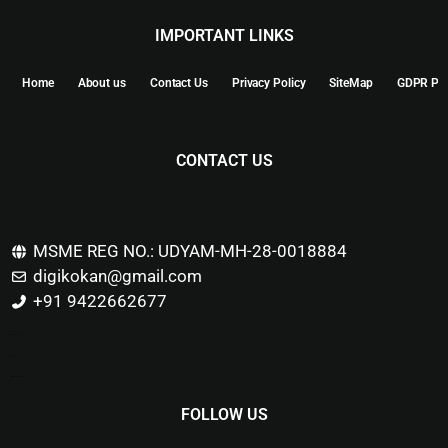
IMPORTANT LINKS
Home
About us
Contact Us
Privacy Policy
SiteMap
GDPR Pol
CONTACT US
MSME REG NO.: UDYAM-MH-28-0018884
digikokan@gmail.com
+91 9422662677
Marketing Hack4u
Buzz 4Ai
Digital Marketing Courses
FOLLOW US