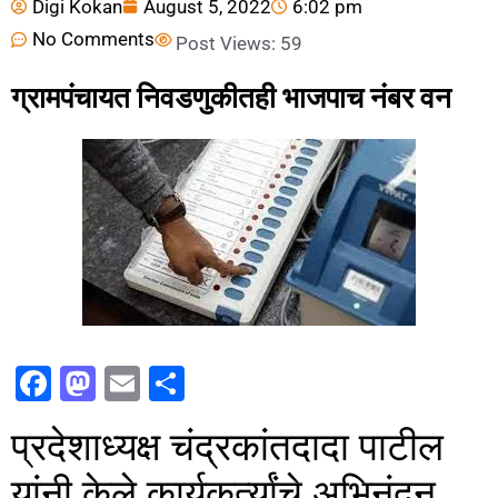
Digi Kokan
August 5, 2022
6:02 pm
No Comments
Post Views:
59
ग्रामपंचायत निवडणुकीतही भाजपाच नंबर वन
F
M
E
S
a
a
m
h
प्रदेशाध्यक्ष चंद्रकांतदादा पाटील
c
st
ai
ar
e
o
l
e
यांनी केले कार्यकर्त्यांचे अभिनंदन