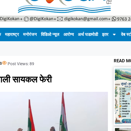
क
महाराष्ट्र
मनोरंजन
विडिओ न्यूज
आरोग्य
अर्थ घडामोडी
इतर
वेब स्ट
READ M
s
Post Views:
89
घाली सायकल फेरी