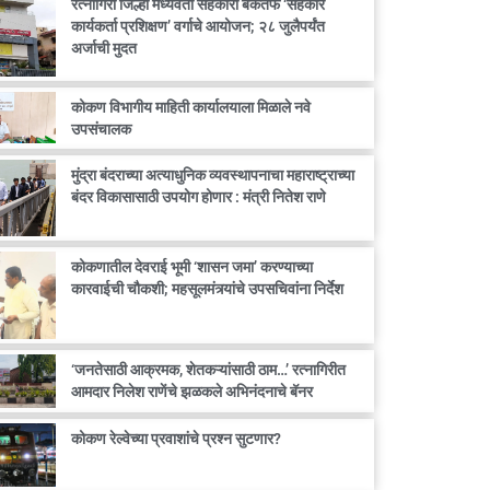
रत्नागिरी जिल्हा मध्यवर्ती सहकारी बँकेतर्फे ‘सहकार
कार्यकर्ता प्रशिक्षण’ वर्गाचे आयोजन; २८ जुलैपर्यंत
अर्जाची मुदत
कोकण विभागीय माहिती कार्यालयाला मिळाले नवे
उपसंचालक
मुंद्रा बंदराच्या अत्याधुनिक व्यवस्थापनाचा महाराष्ट्राच्या
बंदर विकासासाठी उपयोग होणार : मंत्री नितेश राणे
कोकणातील देवराई भूमी ‘शासन जमा’ करण्याच्या
कारवाईची चौकशी; महसूलमंत्र्यांचे उपसचिवांना निर्देश
‘जनतेसाठी आक्रमक, शेतकऱ्यांसाठी ठाम…’ रत्नागिरीत
आमदार निलेश राणेंचे झळकले अभिनंदनाचे बॅनर
कोकण रेल्वेच्या प्रवाशांचे प्रश्न सुटणार?