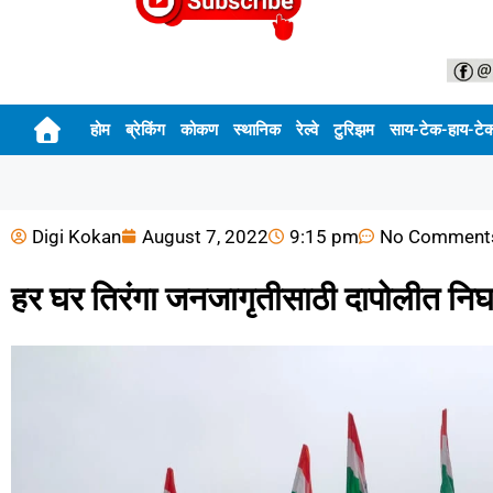
होम
ब्रेकिंग
कोकण
स्थानिक
रेल्वे
टुरिझम
साय-टेक-हाय-टे
Digi Kokan
August 7, 2022
9:15 pm
No Comment
हर घर तिरंगा जनजागृतीसाठी दापोलीत नि