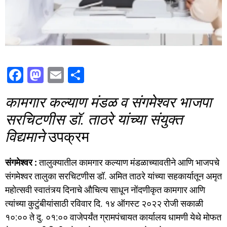
F
M
E
S
a
a
m
h
कामगार कल्याण मंडळ व संगमेश्वर भाजपा
c
st
ai
ar
सरचिटणीस डॉ. ताठरे यांच्या संयुक्त
e
o
l
e
विद्यमाने
उपक्रम
b
d
o
o
संगमेश्वर :
तालुक्यातील कामगार कल्याण मंडळाच्यावतीने आणि भाजपचे
o
n
संगमेश्वर तालुका सरचिटणीस डॉ. अमित ताठरे यांच्या सहकार्यातून अमृत
k
महोत्सवी स्वातंत्र्य दिनाचे औचित्य साधून नोंदणीकृत कामगार आणि
त्यांच्या कुटुंबीयांसाठी रविवार दि. १४ ऑगस्ट २०२२ रोजी सकाळी
१०:०० ते दु. ०१:०० वाजेपर्यंत ग्रामपंचायत कार्यालय धामणी येथे मोफत