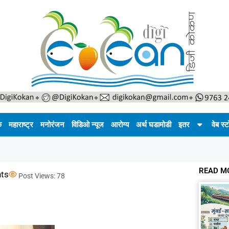
क
महाराष्ट्र
मनोरंजन
विडिओ न्यूज
आरोग्य
अर्थ घडामोडी
इतर
वेब स्ट
READ M
ts
Post Views:
78