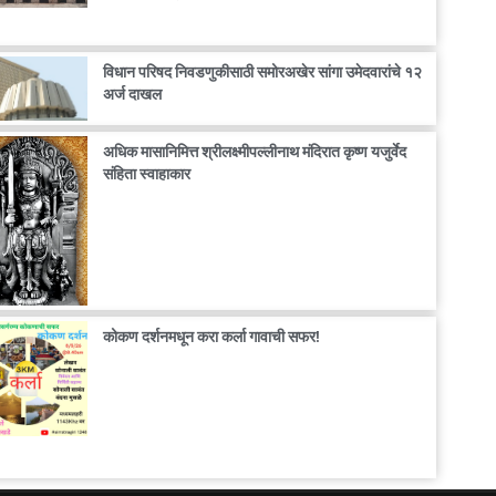
विधान परिषद निवडणुकीसाठी समोरअखेर सांगा उमेदवारांचे १२
अर्ज दाखल
अधिक मासानिमित्त श्रीलक्ष्मीपल्लीनाथ मंदिरात कृष्ण यजुर्वेद
संहिता स्वाहाकार
कोकण दर्शनमधून करा कर्ला गावाची सफर!