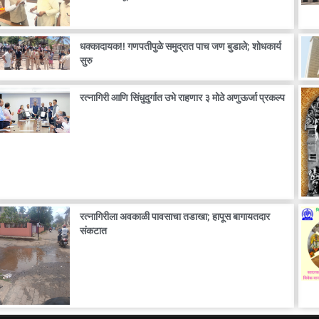
धक्कादायक!! गणपतीपुळे समुद्रात पाच जण बुडाले; शोधकार्य
सुरु
रत्नागिरी आणि सिंधुदुर्गात उभे राहणार ३ मोठे अणुऊर्जा प्रकल्प
रत्नागिरीला अवकाळी पावसाचा तडाखा; हापूस बागायतदार
संकटात