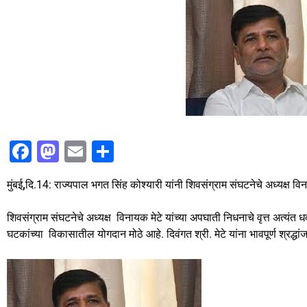
F
M
E
S
a
a
m
h
मुंबई
,
दि.14: राज्यपाल भगत सिंह कोश्यारी यांनी शिवसंग्राम संघटनेचे अध्यक्ष विना
c
st
ai
ar
e
o
l
e
शिवसंग्राम संघटनेचे अध्यक्ष विनायक मेटे यांच्या अपघाती निधनाचे वृत्त अत्यंत
b
d
घटकांच्या विकासातील योगदान मोठे आहे. दिवंगत श्री. मेटे यांना भावपूर्ण श्रद्ध
o
o
o
n
k