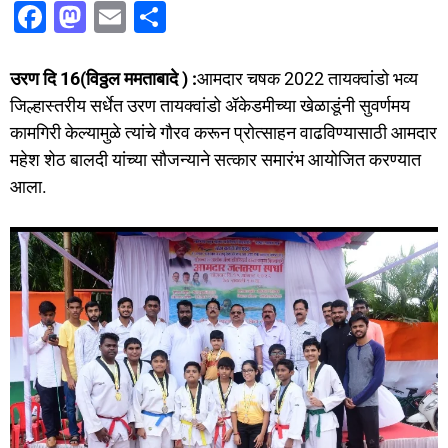
F
M
E
S
a
a
m
h
c
st
ai
ar
उरण दि 16(विठ्ठल ममताबादे ) :
आमदार चषक 2022 तायक्वांडो भव्य
e
o
l
e
जिल्हास्तरीय सर्धेत उरण तायक्वांडो ॲकेडमीच्या खेळाडूंनी सुवर्णमय
कामगिरी केल्यामुळे त्यांचे गौरव करून प्रोत्साहन वाढविण्यासाठी आमदार
b
d
महेश शेठ बालदी यांच्या सौजन्याने सत्कार समारंभ आयोजित करण्यात
o
o
आला.
o
n
k