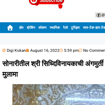
होम
ब्रेकिंग
कोकण
स्थानिक
रेल्वे
टुरिझम
साय-टेक-हाय-टे
Digi Kokan
August 16, 2022
5:59 pm
No Commen
सोनारीतील श्री सिध्दिविनायकाची अंगमुर्ती
मुलामा