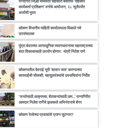
रत्नागिरी जिल्हा मध्यवर्ती सहकारी बँकेतर्फे ‘सहकार
कार्यकर्ता प्रशिक्षण’ वर्गाचे आयोजन; २८ जुलैपर्यंत
अर्जाची मुदत
कोकण विभागीय माहिती कार्यालयाला मिळाले नवे
उपसंचालक
मुंद्रा बंदराच्या अत्याधुनिक व्यवस्थापनाचा महाराष्ट्राच्या
बंदर विकासासाठी उपयोग होणार : मंत्री नितेश राणे
कोकणातील देवराई भूमी ‘शासन जमा’ करण्याच्या
कारवाईची चौकशी; महसूलमंत्र्यांचे उपसचिवांना निर्देश
‘जनतेसाठी आक्रमक, शेतकऱ्यांसाठी ठाम…’ रत्नागिरीत
आमदार निलेश राणेंचे झळकले अभिनंदनाचे बॅनर
कोकण रेल्वेच्या प्रवाशांचे प्रश्न सुटणार?