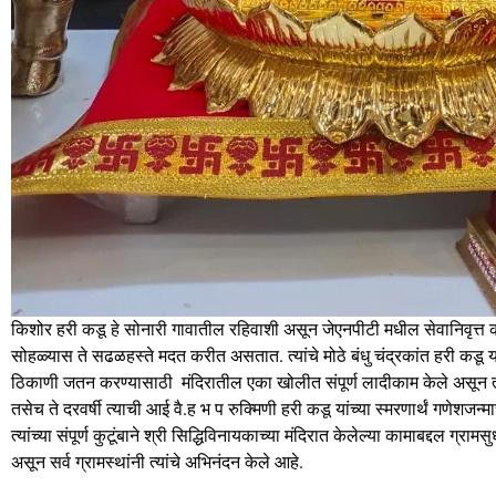
किशोर हरी कडू हे सोनारी गावातील रहिवाशी असून जेएनपीटी मधील सेवानिवृत्त क
सोहळ्यास ते सढळहस्ते मदत करीत असतात. त्यांचे मोठे बंधु चंद्रकांत हरी कडू यां
ठिकाणी जतन करण्यासाठी मंदिरातील एका खोलीत संपूर्ण लादीकाम केले असून त्य
तसेच ते दरवर्षी त्याची आई वै.ह भ प रुक्मिणी हरी कडू यांच्या स्मरणार्थं गणेशजन
त्यांच्या संपूर्ण कुटूंबाने श्री सिद्धिविनायकाच्या मंदिरात केलेल्या कामाबद्दल ग्रा
असून सर्व ग्रामस्थांनी त्यांचे अभिनंदन केले आहे.