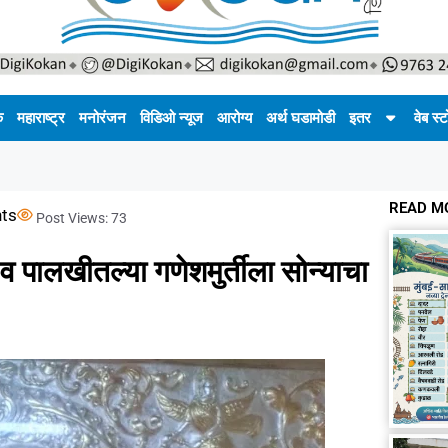
क
महाराष्ट्र
मनोरंजन
विडिओ न्यूज
आरोग्य
अर्थ घडामोडी
इतर
वेब स्ट
READ M
ts
Post Views:
73
 व पालखीतल्या गणेशमुर्तीला सोन्याचा