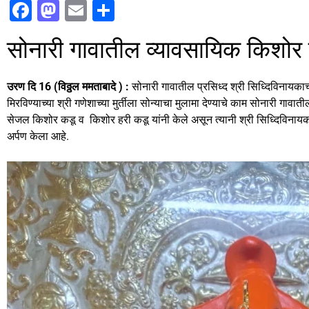
F
M
E
S
a
a
m
h
सोनारी गावातील व्यावसायिक किशोर 
c
st
ai
ar
e
o
l
e
उरण दि 16 (विठ्ठल ममताबादे ) :
सोनारी गावातील प्रसिध्द श्री सिध्दिविनायकाच
b
d
मिरविण्याच्या श्री गणेशाच्या मुर्तीला सोन्याचा मुलामा देण्याचे काम सोनारी गावा
o
o
सेजल किशोर कडू व किशोर हरी कडू यांनी केले असून त्यानी श्री सिध्दिविनायकाच्य
अर्पण केला आहे.
o
n
k