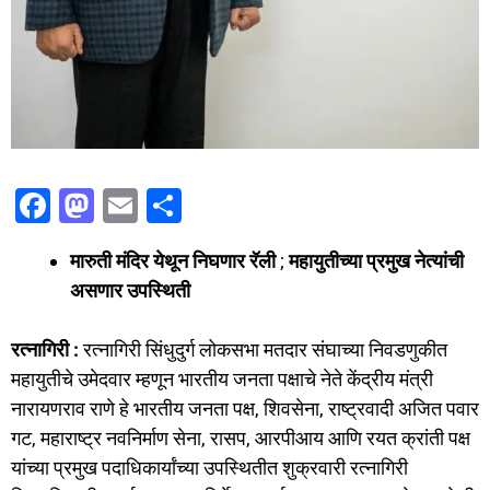
F
M
E
S
a
a
m
h
मारुती मंदिर येथून निघणार रॅली
;
महायुतीच्या प्रमुख नेत्यांची
c
st
ai
ar
असणार उपस्थिती
e
o
l
e
b
d
रत्नागिरी :
रत्नागिरी सिंधुदुर्ग लोकसभा मतदार संघाच्या निवडणुकीत
o
o
महायुतीचे उमेदवार म्हणून भारतीय जनता पक्षाचे नेते केंद्रीय मंत्री
o
n
नारायणराव राणे हे भारतीय जनता पक्ष, शिवसेना, राष्ट्रवादी अजित पवार
गट, महाराष्ट्र नवनिर्माण सेना, रासप, आरपीआय आणि रयत क्रांती पक्ष
k
यांच्या प्रमुख पदाधिकार्यांच्या उपस्थितीत शुक्रवारी रत्नागिरी