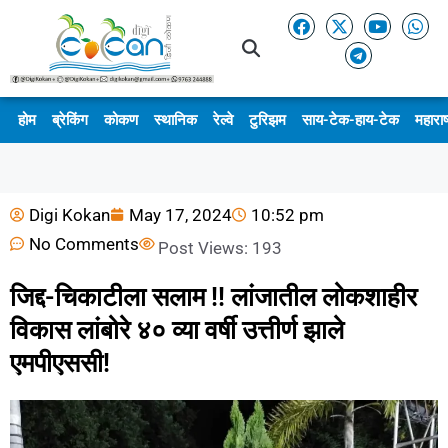
होम
ब्रेकिंग
कोकण
स्थानिक
रेल्वे
टुरिझम
साय-टेक-हाय-टेक
महाराष
Digi Kokan
May 17, 2024
10:52 pm
No Comments
Post Views:
193
जिद्द-चिकाटीला सलाम !! लांजातील लोकशाहीर
विकास लांबोरे ४० व्या वर्षी उत्तीर्ण झाले
एमपीएससी!