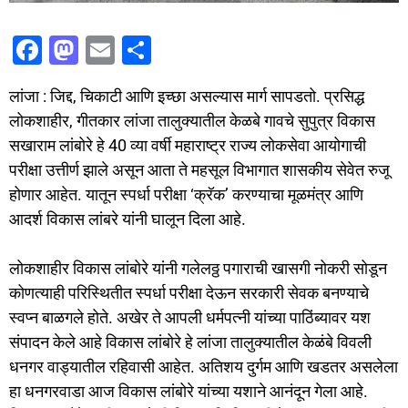
F
M
E
S
a
a
m
h
लांजा : जिद्द, चिकाटी आणि इच्छा असल्यास मार्ग सापडतो. प्रसिद्ध
c
st
ai
ar
लोकशाहीर, गीतकार लांजा तालुक्यातील केळबे गावचे सुपुत्र विकास
e
o
l
e
सखाराम लांबोरे हे 40 व्या वर्षी महाराष्ट्र राज्य लोकसेवा आयोगाची
b
d
परीक्षा उत्तीर्ण झाले असून आता ते महसूल विभागात शासकीय सेवेत रुजू
o
o
होणार आहेत. यातून स्पर्धा परीक्षा ‘क्रॅक’ करण्याचा मूळमंत्र आणि
o
n
आदर्श विकास लांबरे यांनी घालून दिला आहे.
k
लोकशाहीर विकास लांबोरे यांनी गलेलठ्ठ पगाराची खासगी नोकरी सोडून
कोणत्याही परिस्थितीत स्पर्धा परीक्षा देऊन सरकारी सेवक बनण्याचे
स्वप्न बाळगले होते. अखेर ते आपली धर्मपत्नी यांच्या पाठिंब्यावर यश
संपादन केले आहे विकास लांबोरे हे लांजा तालुक्यातील केळंबे विवली
धनगर वाड्यातील रहिवासी आहेत. अतिशय दुर्गम आणि खडतर असलेला
हा धनगरवाडा आज विकास लांबोरे यांच्या यशाने आनंदून गेला आहे.