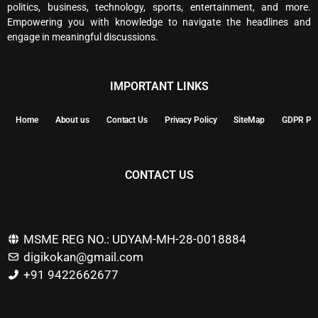
politics, business, technology, sports, entertainment, and more.
Empowering you with knowledge to navigate the headlines and
engage in meaningful discussions.
IMPORTANT LINKS
Home
About us
Contact Us
Privacy Policy
SiteMap
GDPR Pol
CONTACT US
MSME REG NO.: UDYAM-MH-28-0018884
digikokan@gmail.com
+91 9422662677
Marketing Hack4u
Buzz 4Ai