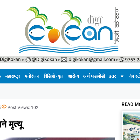
क
महाराष्ट्र
मनोरंजन
विडिओ न्यूज
आरोग्य
अर्थ घडामोडी
इतर
वेब स्ट
READ M
s
Post Views:
102
े मृत्यू