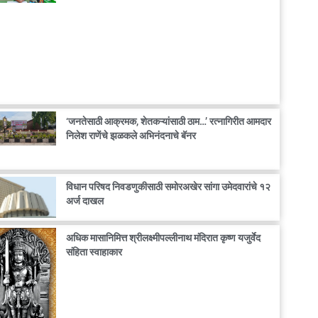
‘जनतेसाठी आक्रमक, शेतकऱ्यांसाठी ठाम…’ रत्नागिरीत आमदार
निलेश राणेंचे झळकले अभिनंदनाचे बॅनर
विधान परिषद निवडणुकीसाठी समोरअखेर सांगा उमेदवारांचे १२
अर्ज दाखल
अधिक मासानिमित्त श्रीलक्ष्मीपल्लीनाथ मंदिरात कृष्ण यजुर्वेद
संहिता स्वाहाकार