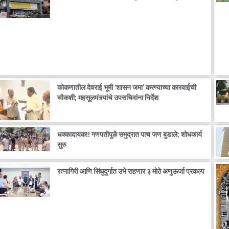
कोकणातील देवराई भूमी ‘शासन जमा’ करण्याच्या कारवाईची
चौकशी; महसूलमंत्र्यांचे उपसचिवांना निर्देश
धक्कादायक!! गणपतीपुळे समुद्रात पाच जण बुडाले; शोधकार्य
सुरु
रत्नागिरी आणि सिंधुदुर्गात उभे राहणार ३ मोठे अणुऊर्जा प्रकल्प