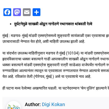
F
M
E
S
a
a
m
h
दुर्घटनेमुळे साखळी ओढून नागोठणे स्थानकात थांबवली रेल्वे
c
st
ai
ar
e
o
l
e
मुंबई : मडगाव- मुंबई मांडवी एक्सप्रेसमध्ये शुक्रवारी सायंकाळी एका प्रवाशाचा हृद
b
d
उपचारासाठी नेण्यात येत होते, अशी माहिती उपलब्ध झाली आहे.
o
o
या संदर्भात उपलब्ध माहितीनुसार मडगाव ते मुंबई (10104) या मांडवी एक्सप्रेसम
o
n
हृदयविकाराचा धक्का बसल्याने गाडी आपत्कालीन साखळी ओढून नागोठणे स्थानक
k
धक्का बसल्याने मांडवी एक्सप्रेस शुक्रवारी रात्री साडेआठ वाजेपर्यंत नागोठण
रुग्णवाहिका आल्यानंतर त्यातून या प्रवाशाला रुग्णालयात नेण्यात आल्याचे समजते. 
येत आहे. रविकांत तेली (गोरेगाव, मुंबई ) असे या प्रवाशाचे नाव आहे.
ही घटना मध्य रेल्वेच्या अखत्यारित घडली. या घटनेदरम्यान ‘चेन पुलिंग’ झाल्यान
Author:
Digi Kokan