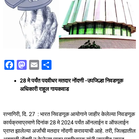
F
M
E
S
a
a
m
h
28 मे पर्यंत पदवीधर मतदार नोंदणी -उपजिल्हा निवडणूक
c
st
ai
ar
अधिकारी राहूल गायकवाड
e
o
l
e
b
d
o
o
रत्नागिरी, दि. 27 : भारत निवडणूक आयोगाने जाहीर केलेल्या निवडणूक
o
n
कार्यक्रमाप्रमाणे दिनांक 28 मे 2024 पर्यंत ऑनलाईन व ऑफलाईन
प्राप्त झालेल्या अर्जांची मतदार नोंदणी करावयाची आहे. तरी, जिल्ह्यातील
k