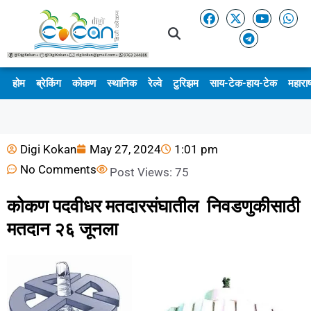
होम
ब्रेकिंग
कोकण
स्थानिक
रेल्वे
टुरिझम
साय-टेक-हाय-टेक
महाराष
Digi Kokan
May 27, 2024
1:01 pm
No Comments
Post Views:
75
कोकण पदवीधर मतदारसंघातील निवडणुकीसाठी
मतदान २६ जूनला