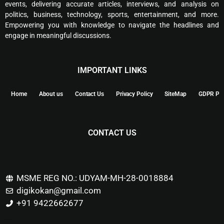
events, delivering accurate articles, interviews, and analysis on
politics, business, technology, sports, entertainment, and more.
Empowering you with knowledge to navigate the headlines and
engage in meaningful discussions.
IMPORTANT LINKS
Home
About us
Contact Us
Privacy Policy
SiteMap
GDPR Pol
CONTACT US
MSME REG NO.: UDYAM-MH-28-0018884
digikokan@gmail.com
+91 9422662677
Marketing Hack4u