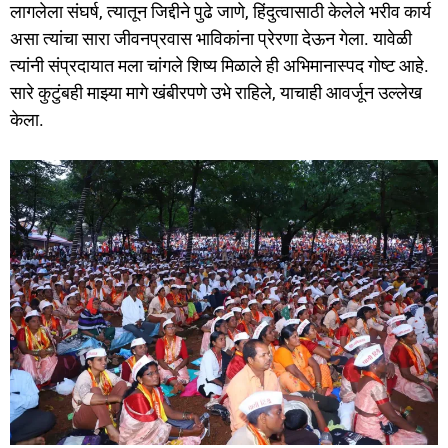
लागलेला संघर्ष, त्यातून जिद्दीने पुढे जाणे, हिंदुत्वासाठी केलेले भरीव कार्य
असा त्यांचा सारा जीवनप्रवास भाविकांना प्रेरणा देऊन गेला. यावेळी
त्यांनी संप्रदायात मला चांगले शिष्य मिळाले ही अभिमानास्पद गोष्ट आहे.
सारे कुटुंबही माझ्या मागे खंबीरपणे उभे राहिले, याचाही आवर्जून उल्लेख
केला.