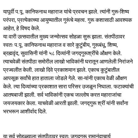
यापूर्वी प.पू. कानिफनाथ महाराज यांचे प्रवचन झाले. त्यांनी गुरू-शिष्य
परंपरा, प्रत्येकाच्या आयुष्यातील गुरूंचे महत्व. गुरू कशासाठी आवश्यक
आहेत, हे विषद केले.
या वारी उत्सवातील मुख्य जन्मोत्सव सोहळा सुरू झाला. संतपीठावर
स्वतः प.पू. कानिफनाथ महाराज व सारे कुटुंबीय, गुरूबंधू, शिष्य,
ब्रह्मवृंद, सुवासिनी यांनी ५८ दिव्यांनी जगद्गुरूश्रींचे औक्षण केले.
त्याचवेळी संतपीठा समोरील लाखो भाविकांनी घरातून आणलेली निरांजने
प्रज्वलीत केली. लाखो दिवे प्रकाशमान झाले. एकाच कुटुंबातील
आपसूक सर्वांचे हात हाताला जोडले गेले. सा-यांनी एकाच वेळी औक्षण
केले. त्या दिव्यांच्या प्रकाशात सारा परिसर उजळून निघाला. फटाक्यांची
आतषबाजी झाली. सर्व भाविकांनी एकच जल्लोष करत महाराजांचा
जयजयकार केला. याचवेळी आरती झाली. जगद्गुरू श्रीं यांनी सर्वांना
भरभरून आशीर्वाद दिले.
या सर्व सोहळ्याला संतपीठावर स्वतः जगद्गुरू रामानंदाचार्य