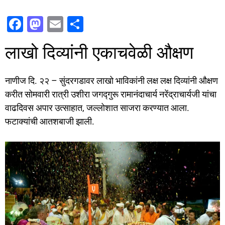
F
M
E
S
a
a
m
h
लाखो दिव्यांनी एकाचवेळी औक्षण
c
st
ai
ar
e
o
l
e
नाणीज दि. २२ – सुंदरगडावर लाखो भाविकांनी लक्ष लक्ष दिव्यांनी औक्षण
b
d
करीत सोमवारी रात्री उशीरा जगद्गुरू रामानंदाचार्य नरेंद्राचार्यजी यांचा
o
o
वाढदिवस अपार उत्साहात, जल्लोशात साजरा करण्यात आला.
o
n
फटाक्यांची आतशबाजी झाली.
k