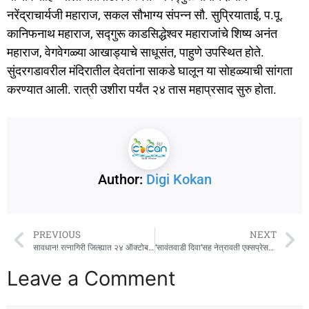
नरेंद्राचार्यजी महाराज, सकल सौभाग्य संपन्न सौ. सुप्रियाताई, प.पू.
कानिफनाथ महाराज, सद्गुरू काडसिद्धेश्वर महाराजांचे शिष्य अनंत
महाराज, वेगवेगळ्या आखाड्याचे साधूसंत, पाहुणे उपस्थित होते.
सुंदरगडावरील मंदिरातील देवतांना साकडे घालून या सोहळ्याची सांगता
करण्यात आली. रात्री उशीरा पर्यंत २४ तास महाप्रसाद सुरु होता.
Author:
Digi Kokan
PREVIOUS
NEXT
सावधान! रत्नागिरी जिल्ह्यात २४ ऑक्टोबरपर्यंत वादळी वारे, विजांच्या कडकडाटासह पावसाचा इशारा
‘सावंतवाडी दिवा’सह नेत्रावती एक्सप्रेसच्या वेळेत १ नोव्हेंबरपासून बदल
Leave a Comment