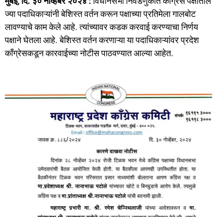
मुंबई, दि. ३० नोव्हेंबर २०२४ :
विधानसभा निवडणुकीत काँग्रेस पक्षातील
c
st
ai
ar
ज्या पदाधिकाऱ्यांनी बेशिस्त वर्तन करून पक्षाच्या प्रतिमेला गालबोट
e
o
l
e
लावण्याचे काम केले आहे. त्यांच्यावर कडक करवाई करण्याचा निर्णय
b
d
पक्षाने घेतला आहे. बेशिस्त वर्तन करणाऱ्या या पदाधिकाऱ्यांवर प्रदेश
o
o
काँग्रेसकडून कारवाईच्या नोटीस पाठवण्यात आल्या आहेत.
o
n
k