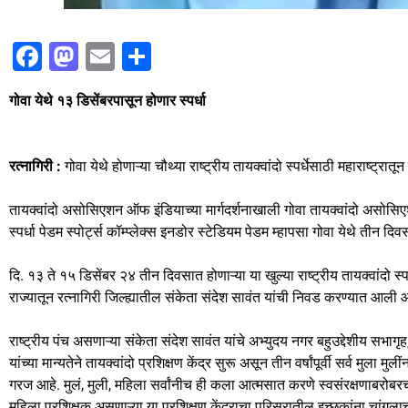
F
M
E
S
a
a
m
h
गोवा येथे १३ डिसेंबरपासून होणार स्पर्धा
c
st
ai
ar
e
o
l
e
b
d
रत्नागिरी :
गोवा येथे होणाऱ्या चौथ्या राष्ट्रीय तायक्वांदो स्पर्धेसाठी महाराष्ट्
o
o
तायक्वांदो असोसिएशन ऑफ इंडियाच्या मार्गदर्शनाखाली गोवा तायक्वांदो असोसि
o
n
स्पर्धा पेडम स्पोर्ट्स कॉम्प्लेक्स इनडोर स्टेडियम पेडम म्हापसा गोवा येथे तीन दि
k
दि. १३ ते १५ डिसेंबर २४ तीन दिवसात होणाऱ्या या खुल्या राष्ट्रीय तायक्वांदो स्पर्
राज्यातून रत्नागिरी जिल्ह्यातील संकेता संदेश सावंत यांची निवड करण्यात आली 
राष्ट्रीय पंच असणाऱ्या संकेता संदेश सावंत यांचे अभ्युदय नगर बहुउद्देशीय सभागृह
यांच्या मान्यतेने तायक्वांदो प्रशिक्षण केंद्र सुरू असून तीन वर्षांपूर्वी सर्व मुला
गरज आहे. मुलं, मुली, महिला सर्वांनीच ही कला आत्मसात करणे स्वसंरक्षणाबरो
महिला प्रशिक्षक असणाऱ्या या प्रशिक्षण केंद्राचा परिसरातील इच्छुकांना चांगल