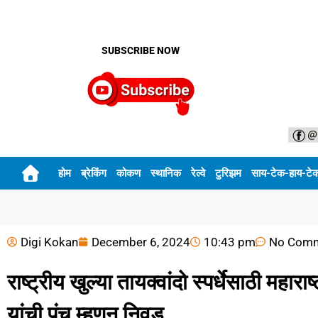
SUBSCRIBE NOW
होम
ब्रेकिंग
कोकण
स्थानिक
रेल्वे
टुरिझम
साय-टेक-हाय-टे
Digi Kokan
December 6, 2024
10:43 pm
No Com
राष्ट्रीय खुल्या तायक्वांदो स्पर्धेसाठी महारा
यांची पंच म्हणून निवड