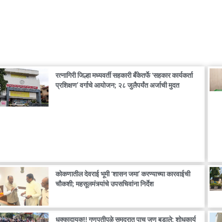
रत्नागिरी जिल्हा मध्यवर्ती सहकारी बँकेतर्फे ‘सहकार कार्यकर्ता
प्रशिक्षण’ वर्गाचे आयोजन; २८ जुलैपर्यंत अर्जाची मुदत
कोकणातील देवराई भूमी ‘शासन जमा’ करण्याच्या कारवाईची
चौकशी; महसूलमंत्र्यांचे उपसचिवांना निर्देश
धक्कादायक!! गणपतीपुळे समुद्रात पाच जण बुडाले; शोधकार्य