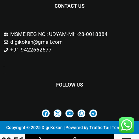
CONTACT US
MSME REG NO.: UDYAM-MH-28-0018884
digikokan@gmail.com
+91 9422662677
Marketing Hack4u
Buzz 4Ai
Digital Marketing Courses
FOLLOW US
Copyright © 2025 Digi Kokan | Powered by
Traffic Tail Templates