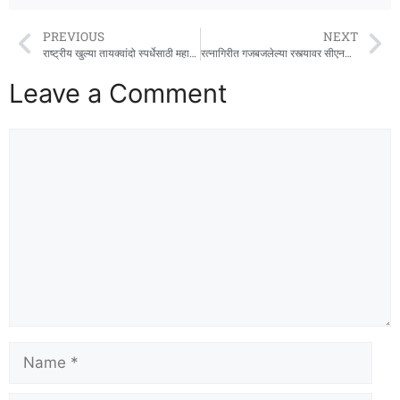
PREVIOUS
NEXT
राष्ट्रीय खुल्या तायक्वांदो स्पर्धेसाठी महाराष्ट्रातून रत्नागिरीच्या संकेता सावंत यांची पंच म्हणून निवड
रत्नागिरीत गजबजलेल्या रस्त्यावर सीएनजीच्या गळतीने घबराट
Leave a Comment