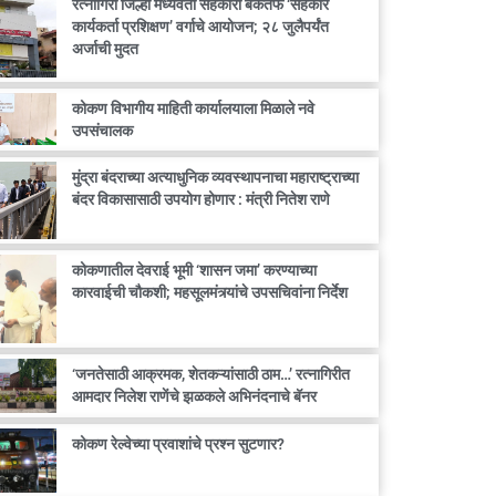
रत्नागिरी जिल्हा मध्यवर्ती सहकारी बँकेतर्फे ‘सहकार
कार्यकर्ता प्रशिक्षण’ वर्गाचे आयोजन; २८ जुलैपर्यंत
अर्जाची मुदत
कोकण विभागीय माहिती कार्यालयाला मिळाले नवे
उपसंचालक
मुंद्रा बंदराच्या अत्याधुनिक व्यवस्थापनाचा महाराष्ट्राच्या
बंदर विकासासाठी उपयोग होणार : मंत्री नितेश राणे
कोकणातील देवराई भूमी ‘शासन जमा’ करण्याच्या
कारवाईची चौकशी; महसूलमंत्र्यांचे उपसचिवांना निर्देश
‘जनतेसाठी आक्रमक, शेतकऱ्यांसाठी ठाम…’ रत्नागिरीत
आमदार निलेश राणेंचे झळकले अभिनंदनाचे बॅनर
कोकण रेल्वेच्या प्रवाशांचे प्रश्न सुटणार?