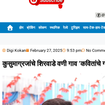
होम
ब्रेकिंग
कोकण
स्थानिक
रेल्वे
टुरिझम
साय-टेक-हाय-टे
Digi Kokan
February 27, 2025
9:53 pm
No Comme
कुसुमाग्रजांचे शिरवाडे वणी गाव ‘कवितांचे 