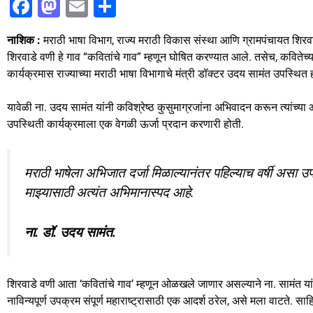
F
M
E
S
a
a
m
h
नाशिक :
मराठी भाषा विभाग, राज्य मराठी विकास संस्था आणि ग्रामपंचायत शिरवाडे व
c
st
ai
ar
शिरवाडे वणी हे गाव “कवितांचे गाव” म्हणून घोषित करण्यात आले. तसेच, कविते
e
o
l
e
कार्यक्रमास राज्याच्या मराठी भाषा विभागाचे मंत्री डॉक्टर उदय सामंत उपस्थित ह
b
d
यावेळी ना. उदय सामंत यांनी कविश्रेष्ठ कुसुमाग्रजांना अभिवादन करून त्यांच्या 
o
o
उपस्थिती कार्यक्रमाला एक वेगळी ऊर्जा प्रदान करणारी होती.
o
n
k
मराठी भाषेला अभिजात दर्जा मिळाल्यानंतर पहिल्याच वर्षी असा उपक
माझ्यासाठी अत्यंत अभिमानास्पद आहे.
ना. डॉ. उदय सामंत.
शिरवाडे वणी आता ‘कवितांचे गाव’ म्हणून ओळखले जाणार असल्याने ना. सामंत यांनी 
नाविन्यपूर्ण उपक्रम संपूर्ण महाराष्ट्रासाठी एक आदर्श ठरेल, असे मला वाटते. साह