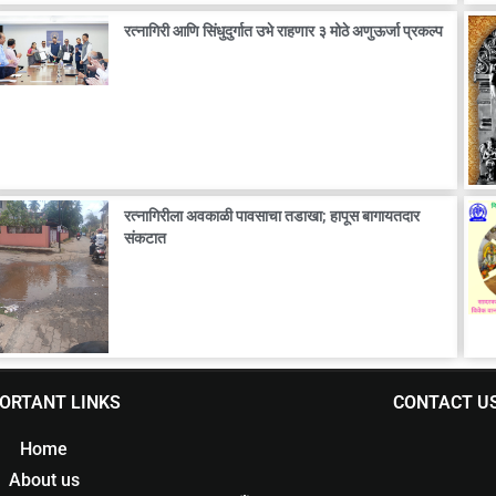
रत्नागिरी आणि सिंधुदुर्गात उभे राहणार ३ मोठे अणुऊर्जा प्रकल्प
रत्नागिरीला अवकाळी पावसाचा तडाखा; हापूस बागायतदार
संकटात
ORTANT LINKS
CONTACT U
Home
About us