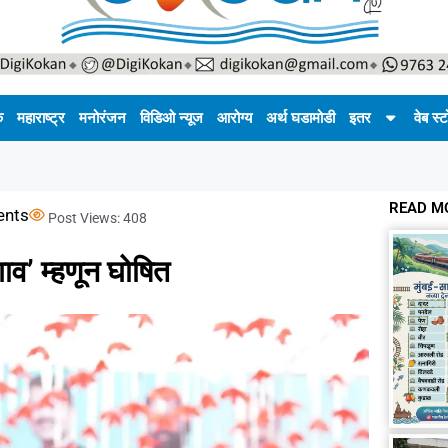
क
महाराष्ट्र
मनोरंजन
विडिओ न्यूज
आरोग्य
अर्थ घडामोडी
इतर
वेब स्ट
READ M
nts
Post Views:
408
गाव’ म्हणून घोषित