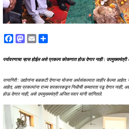
F
M
E
S
a
a
m
h
c
st
ai
ar
पर्यावरणाचा ऱ्हास होईल असे प्रकल्प कोकणात होऊ देणार नाही
:
उपमुख्यमंत्री
e
o
l
e
b
d
रत्नागिरी : उद्योगांना बळकटी देणाऱ्या योजना अर्थसंकल्पात जाहीर केल्या आहेत. ज
o
o
आहेत, अशा प्रकल्पांना राज्य सरकारकडून निधीची कमतरता पडू देणार नाही, अशी
o
n
होऊ देणार नाही, असे उपमुख्यमंत्री अजित पवार यांनी सांगितले
.
k