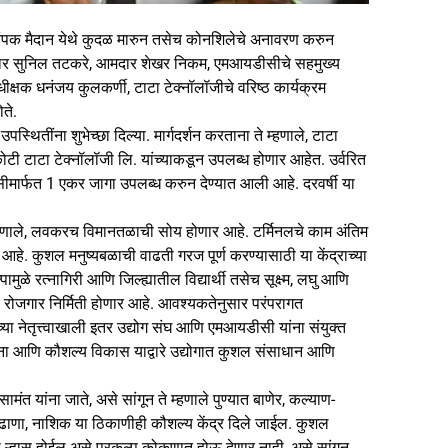
ल चंपक मैदान येथे कुदळ मारुन तसेच कोनशिलेचे अनावरण करुन
खासदार सुनिल तटकरे, आमदार शेखर निकम, एमआयडीसीचे सहमुख्य
ीक्षक धनंजय कुलकर्णी, टाटा टेक्नॉलॉजीचे वरिष्ठ कार्यक्रम
ते.
स्थितींना शुभेच्छा दिल्या. मार्गदर्शन करताना ते म्हणाले, टाटा
टी टाटा टेक्नॉलॉजी लि. यांच्याकडून उपलब्ध होणार आहेत. उर्वरित
र्फत 1 एकर जागा उपलब्ध करुन देण्यात आली आहे. दरवर्षी या
 म्हणाले, लवकरच विमानतळाची सोय होणार आहे. टर्मिनलचे काम अंतिम
ाचे आहे. कुशल मनुष्यबळाची वाढती गरज पूर्ण करण्यासाठी या केंद्राच्या
मुळे रत्नागिरी आणि जिल्ह्यातील विद्यार्थी तसेच सूक्ष्म, लघु आणि
वर रोजगार निर्मिती होणार आहे. आवश्यकतेनुसार परंपरागत
ा नेतृत्त्वाखाली इतर उद्योग संघ आणि एमआयडीसी यांना संयुक्त
वकल्पना आणि कौशल्य विकास याद्वारे उद्योगात कुशल संसाधान आणि
 सामंत यांना जाते, असे सांगून ते म्हणाले पुण्यात बाणेर, कल्याण-
 बुलढाणा, नाशिक या ठिकाणीही कौशल्य केंद्र दिले जाईल. कुशल
णाचा ऱ्हास होईल असे प्रकल्प कोकणात होऊ देणार नाही, असे सांगून