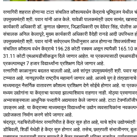
रत्नागिरी शहरात होणाऱ्या टाटा संचलित कौशल्यवर्धन केंद्राचे भूमिपूजन येथी
उपमुख्यमंत्री श्री. पवार यांनी आज केले. यावेळी पालकमंत्री उदय सामंत, 
कार्यकारी अधिकारी डॉ. कुणाल खेमणार, जिल्हाधिकारी एम देवेंदर सिंह, पोलीस अध
संचालक अनिल केलापूरे, मुख्य कार्यकारी अधिकारी वैदेही रानडे आदी उपस्थित हो
उपमुख्यमंत्री श्री. पवार यांनी सर्वप्रथम तिथीनुसार आज होणाऱ्या शिवजयंतीच्या उप
संचलित कौशल्य वर्धन केंद्राचे 196.28 कोटी रक्कम असून त्यापैकी 165.10 को
31.11 कोटी एमआयडीसीकडून दिले जाणार आहेत. या प्रकल्पासाठी एमआयडीसीमा
प्रकल्पामधून 7 हजार विद्यार्थ्यांना प्रशिक्षण दिले जाणार आहे.
रत्नागिरी काळानुरुप बदलत चालली आहे, असे सांगून उपमुख्यमंत्री श्री. पवार
टप्प्यात आहे. नागपूरपर्यंत राष्ट्रीय महामार्ग जाणार आहे. आजचे युग हे तंत्रज्ञान
माध्यमातून नैसर्गिक वातावरण कौशल्य प्रशिक्षण देणे सोईचे होणार आहे. या प्रकल्पा
मध्यम उद्योगांना या केंद्राचा फायदा झाल्याशिवाय राहणार नाही. मोठ्या प्रमाणा
अभ्यासक्रमाला आधुनिक पध्दतीने अद्ययावत केले जाणार आहे. टाटा टेक्नॉलॉजीच्य
उपक्रम आहे. या केंद्राच्या माध्यमातून विद्यार्थ्यांना उद्योग व्यवसायिकांना न
उद्योजकता निर्माण करणे सोपे जाणार आहे.
चंद्रपूर, गडचिरोलीनंतर रत्नागिरीत हे केंद्र सुरु होत आहे, याचे श्रेय उद्योगमंत्री
डोंबिवली, शिर्डी येथेही हे केंद्र सुरु होणार आहे. तसेच, छत्रपती संभाजीनगर,
मनुष्यबळ उभारायची गरज त्यामध्ये हे केंद्र महत्त्वाची भूमिका बजावेल. पर्यावर