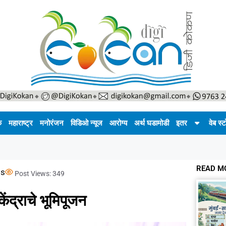
क
महाराष्ट्र
मनोरंजन
विडिओ न्यूज
आरोग्य
अर्थ घडामोडी
इतर
वेब स्ट
READ M
s
Post Views:
349
ेंद्राचे भूमिपूजन