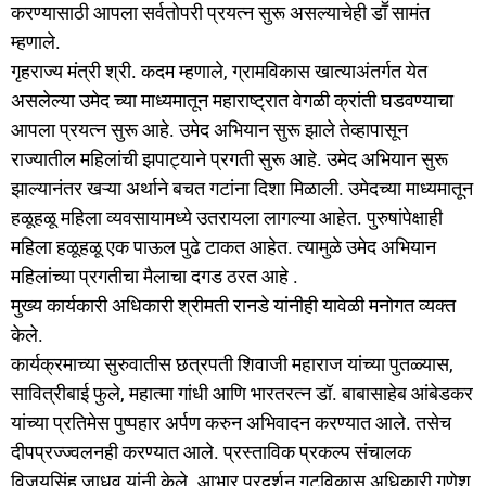
करण्यासाठी आपला सर्वतोपरी प्रयत्न सुरू असल्याचेही डाॕ सामंत
म्हणाले.
गृहराज्य मंत्री श्री. कदम म्हणाले, ग्रामविकास खात्याअंतर्गत येत
असलेल्या उमेद च्या माध्यमातून महाराष्ट्रात वेगळी क्रांती घडवण्याचा
आपला प्रयत्न सुरू आहे. उमेद अभियान सुरू झाले तेव्हापासून
राज्यातील महिलांची झपाट्याने प्रगती सुरू आहे. उमेद अभियान सुरू
झाल्यानंतर खऱ्या अर्थाने बचत गटांना दिशा मिळाली. उमेदच्या माध्यमातून
हळूहळू महिला व्यवसायामध्ये उतरायला लागल्या आहेत. पुरुषांपेक्षाही
महिला हळूहळू एक पाऊल पुढे टाकत आहेत. त्यामुळे उमेद अभियान
महिलांच्या प्रगतीचा मैलाचा दगड ठरत आहे .
मुख्य कार्यकारी अधिकारी श्रीमती रानडे यांनीही यावेळी मनोगत व्यक्त
केले.
कार्यक्रमाच्या सुरुवातीस छत्रपती शिवाजी महाराज यांच्या पुतळ्यास,
सावित्रीबाई फुले, महात्मा गांधी आणि भारतरत्न डॉ. बाबासाहेब आंबेडकर
यांच्या प्रतिमेस पुष्पहार अर्पण करुन अभिवादन करण्यात आले. तसेच
दीपप्रज्ज्वलनही करण्यात आले. प्रस्ताविक प्रकल्प संचालक
विजयसिंह जाधव यांनी केले. आभार प्रदर्शन गटविकास अधिकारी गणेश