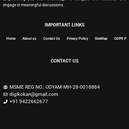
engage in meaningful discussions.
IMPORTANT LINKS
Home
About us
Contact Us
Privacy Policy
SiteMap
GDPR Pol
CONTACT US
MSME REG NO.: UDYAM-MH-28-0018884
digikokan@gmail.com
+91 9422662677
Marketing Hack4u
Buzz 4Ai
Digital Marketing Courses