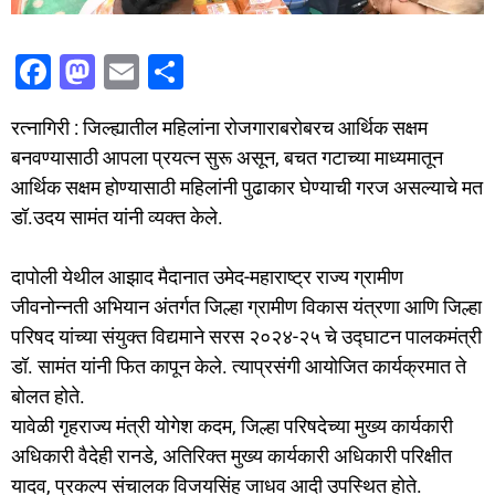
F
M
E
S
a
a
m
h
रत्नागिरी : जिल्ह्यातील महिलांना रोजगाराबरोबरच आर्थिक सक्षम
c
st
ai
ar
बनवण्यासाठी आपला प्रयत्न सुरू असून, बचत गटाच्या माध्यमातून
e
o
l
e
आर्थिक सक्षम होण्यासाठी महिलांनी पुढाकार घेण्याची गरज असल्याचे मत
b
d
डॉ.उदय सामंत यांनी व्यक्त केले.
o
o
o
n
दापोली येथील आझाद मैदानात उमेद-महाराष्ट्र राज्य ग्रामीण
जीवनोन्नती अभियान अंतर्गत जिल्हा ग्रामीण विकास यंत्रणा आणि जिल्हा
k
परिषद यांच्या संयुक्त विद्यमाने सरस २०२४-२५ चे उद्घाटन पालकमंत्री
डॉ. सामंत यांनी फित कापून केले. त्याप्रसंगी आयोजित कार्यक्रमात ते
बोलत होते.
यावेळी गृहराज्य मंत्री योगेश कदम, जिल्हा परिषदेच्या मुख्य कार्यकारी
अधिकारी वैदेही रानडे, अतिरिक्त मुख्य कार्यकारी अधिकारी परिक्षीत
यादव, प्रकल्प संचालक विजयसिंह जाधव आदी उपस्थित होते.