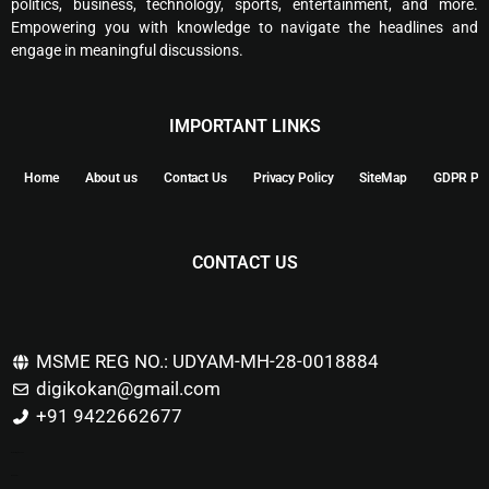
politics, business, technology, sports, entertainment, and more.
Empowering you with knowledge to navigate the headlines and
engage in meaningful discussions.
IMPORTANT LINKS
Home
About us
Contact Us
Privacy Policy
SiteMap
GDPR Pol
CONTACT US
MSME REG NO.: UDYAM-MH-28-0018884
digikokan@gmail.com
+91 9422662677
Marketing Hack4u
Buzz 4Ai