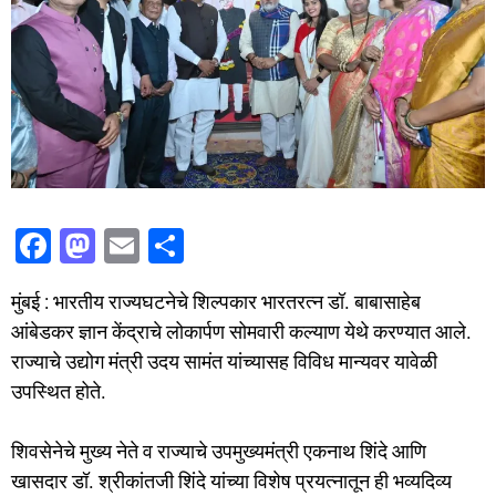
F
M
E
S
a
a
m
h
मुंबई : भारतीय राज्यघटनेचे शिल्पकार भारतरत्न डॉ. बाबासाहेब
c
st
ai
ar
आंबेडकर ज्ञान केंद्राचे लोकार्पण सोमवारी कल्याण येथे करण्यात आले.
e
o
l
e
राज्याचे उद्योग मंत्री उदय सामंत यांच्यासह विविध मान्यवर यावेळी
b
d
उपस्थित होते.
o
o
o
n
शिवसेनेचे मुख्य नेते व राज्याचे उपमुख्यमंत्री एकनाथ शिंदे आणि
खासदार डॉ. श्रीकांतजी शिंदे यांच्या विशेष प्रयत्नातून ही भव्यदिव्य
k