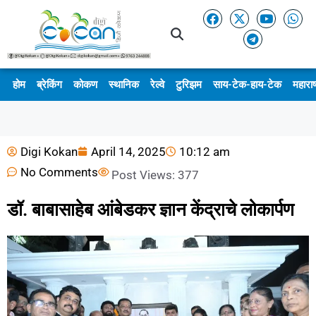
होम
ब्रेकिंग
कोकण
स्थानिक
रेल्वे
टुरिझम
साय-टेक-हाय-टेक
महाराष
Digi Kokan
April 14, 2025
10:12 am
No Comments
Post Views:
377
डॉ. बाबासाहेब आंबेडकर ज्ञान केंद्राचे लोकार्पण