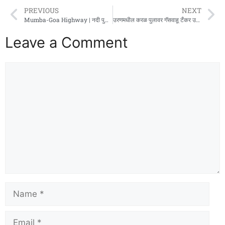
PREVIOUS
NEXT
Mumba-Goa Highway | नदी पुलावरून कार कोसळून पाचजण ठार
उरणमधील करळ पुलावर गॅसवाहू टँकर उलटला
Leave a Comment