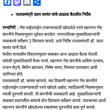
F
M
E
S
a
a
m
h
पालकमंत्री उदय सामंत यांचे आढावा बैठकीत निर्देश
c
st
ai
ar
e
o
l
e
रत्नागिरी :
गॅस पाईपलाईन टाकण्यासाठी खोदलेले रस्ते महानगर गॅस
b
d
कंपनीने निकषानुसार पूर्ववत करावेत. नगरपालिका मुख्याधिकाऱ्यांनी
o
o
याबाबतचे सर्वेक्षण 2 दिवसात करावे, असे निर्देश पालकमंत्री डॉ. उदय
o
n
सामंत यांनी दिले.
येथील शासकीय विश्रामगृहात याबाबत आज आढावा बैठक घेतली.
k
यावेळी मुख्याधिकारी वैभव गारवे, महानगर गॅस कंपनीचे आशिष प्रसाद,
राजन शेट्ये, बिपीन बंदरकर, निमेष नायर, स्मितल पावसकर आदी
उपस्थित होते.
पालकमंत्री डॉ. सामंत म्हणाले, ज्या ठिकाणी महानगर गॅस कंपनीने
पाईपलाईन टाकण्यासाठी रस्ते खोदले आहेत, त्याठिकाणी निकषानुसार
त्याची दुरुस्ती करावी. ती कंपनीची जबाबदारी आहे. मुख्याधिकाऱ्यांनी
याबाबत शहरातील कामाचे दोन दिवसात सर्वेक्षण करावे. पावसाच्या आधी
महानगर कंपनीने खोदलेल्या रस्त्यांच्या दुरुस्तीचे काम पूर्ण करावे.