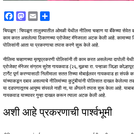
F
M
E
S
a
a
m
h
चिपळूण : चिपळूण तालुक्यातील ओमळी येथील नीलिमा चव्हाण या बँकेच्या सेवेत का
c
st
ai
ar
काम करत असलेल्या ठिकाणच्या प्रोजेक्ट मॅनेजरला अटक केली आहे. कामाच्या ठिक
e
o
l
e
पोलिसांनी आता या प्रकरणाचा तपास करणे सुरू केले आहे.
b
d
नीलिमा चव्हाणच्या मृत्यूप्रकरणी पोलिसांनी ती काम करत असलेल्या दापोली येथी
o
o
प्रोजेक्ट मॅनेजर संग्राम सुरेश गायकवाड (२६, मूळचा रा. पन्हाळा जिल्हा कोल्ह
o
n
टार्गेट पूर्ण करण्यासाठी निलीमाला सतत तिच्या मोबाईलवर गायकवाड हा संपर्क क
k
यांच्याकडून दबाव असल्याचे नीलिमांच्या कुटुंबीयांनी पोलिसात दाखल केलेल्या त
या दडपणातूनच आयुष्य संपवले नाही ना, या अँगलने तपास सुरू केला आहे. याबाबत
गायकवाड याच्यावर गुन्हा दाखल करून त्याला अटक केली आहे.
अशी आहे प्रकरणाची पार्श्वभूमी