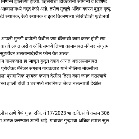
िष्पन्न झालेल्या होत्या. व्हिसेराची डॉक्टरांनी सामान्य व विशिष्ट
लामध्ये नमूद केले आहे. तसेच मृत्यूचे अंतिम कारण बुडून मृत्यू
सटी स्थानक, रेल्वे स्थानक व इतर ठिकाणच्या सीसीटीव्ही फूटेजची
त, आपली मुलगी दापोली येथील ज्या बँकेमध्ये काम करत होती त्या
ग करावे लगत असे व ऑफिसमध्ये तिच्या कामाबाबत मॅनेजर संग्राम
वार सुट्टीवर असतानादेखील फोन येत असत.
ंग्राम गायकवाड हा जाणून बुजून दबाव आणत असलल्याबाबत
प्रोजेक्ट मॅनेजर संग्राम गायकवाड याने नीलिमा नोकरीला
े आपला प्रामाणिक प्रयत्न करून देखील तिला काम जमत नसल्याचे
स्त झाली होती व घरामध्ये व्यवस्थित जेवत नसल्याची देखील
पोलीस ठाणे येथे गुन्हा रजि. नं 17/2023 भा.द.वि.सं चे कलम 306
ाजता अटक करण्यात आली आहे. याबाबत गुन्ह्याचा अधिक तपास सुरू