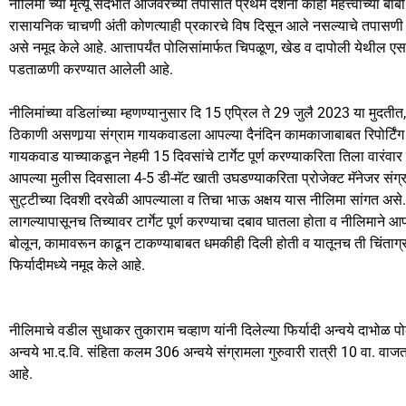
नीलिमा च्या मृत्यू संदर्भात आजवरच्या तपासात प्रथम दर्शनी काही महत्त्वाच्या बाबी न
रासायनिक चाचणी अंती कोणत्याही प्रकारचे विष दिसून आले नसल्याचे तपासणी अहवा
असे नमूद केले आहे. आत्तापर्यंत पोलिसांमार्फत चिपळूण, खेड व दापोली येथील ए
पडताळणी करण्यात आलेली आहे.
नीलिमांच्या वडिलांच्या म्हणण्यानुसार दि 15 एप्रिल ते 29 जुलै 2023 या मुदती
ठिकाणी असणार्‍या संग्राम गायकवाडला आपल्या दैनंदिन कामकाजाबाबत रिपोर्टिं
गायकवाड याच्याकडून नेहमी 15 दिवसांचे टार्गेट पूर्ण करण्याकरिता तिला वारं
आपल्या मुलीस दिवसाला 4-5 डी-मॅट खाती उघडण्याकरिता प्रोजेक्ट मॅनेजर स
सुट्टीच्या दिवशी दरवेळी आपल्याला व तिचा भाऊ अक्षय यास नीलिमा सांगत असे. 
लागल्यापासूनच तिच्यावर टार्गेट पूर्ण करण्याचा दबाव घातला होता व नीलिमान
बोलून, कामावरून काढून टाकण्याबाबत धमकीही दिली होती व यातूनच ती चिंताग्र
फिर्यादीमध्ये नमूद केले आहे.
नीलिमाचे वडील सुधाकर तुकाराम चव्हाण यांनी दिलेल्या फिर्यादी अन्वये दाभोळ 
अन्वये भा.द.वि. संहिता कलम 306 अन्वये संग्रामला गुरुवारी रात्री 10 वा. व
आहे.