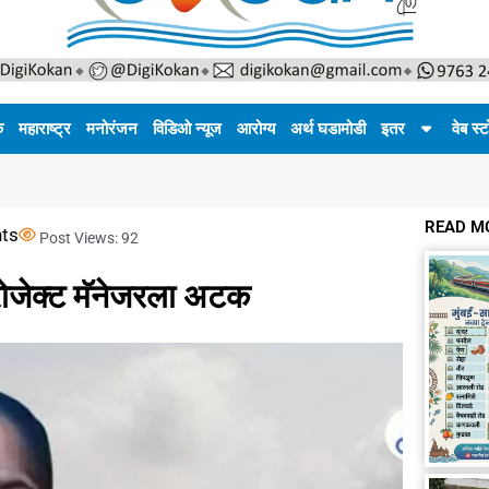
क
महाराष्ट्र
मनोरंजन
विडिओ न्यूज
आरोग्य
अर्थ घडामोडी
इतर
वेब स्ट
READ M
ts
Post Views:
92
्रोजेक्ट मॅनेजरला अटक