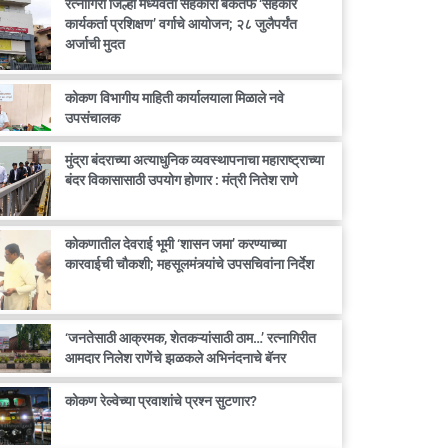
रत्नागिरी जिल्हा मध्यवर्ती सहकारी बँकेतर्फे ‘सहकार
कार्यकर्ता प्रशिक्षण’ वर्गाचे आयोजन; २८ जुलैपर्यंत
अर्जाची मुदत
कोकण विभागीय माहिती कार्यालयाला मिळाले नवे
उपसंचालक
मुंद्रा बंदराच्या अत्याधुनिक व्यवस्थापनाचा महाराष्ट्राच्या
बंदर विकासासाठी उपयोग होणार : मंत्री नितेश राणे
कोकणातील देवराई भूमी ‘शासन जमा’ करण्याच्या
कारवाईची चौकशी; महसूलमंत्र्यांचे उपसचिवांना निर्देश
‘जनतेसाठी आक्रमक, शेतकऱ्यांसाठी ठाम…’ रत्नागिरीत
आमदार निलेश राणेंचे झळकले अभिनंदनाचे बॅनर
कोकण रेल्वेच्या प्रवाशांचे प्रश्न सुटणार?