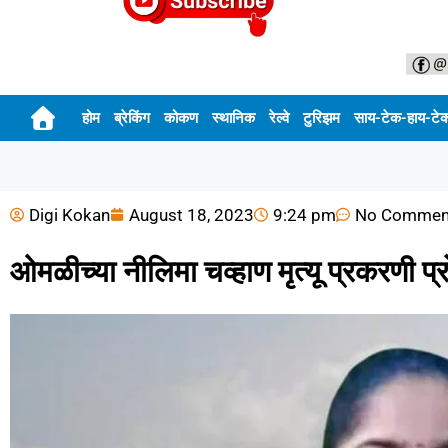
होम
ब्रेकिंग
कोकण
स्थानिक
रेल्वे
टुरिझम
साय-टेक-हाय-टे
Digi Kokan
August 18, 2023
9:24 pm
No Commen
ओमळीच्या नीलिमा चव्हाण मृत्यू प्रकरणी प