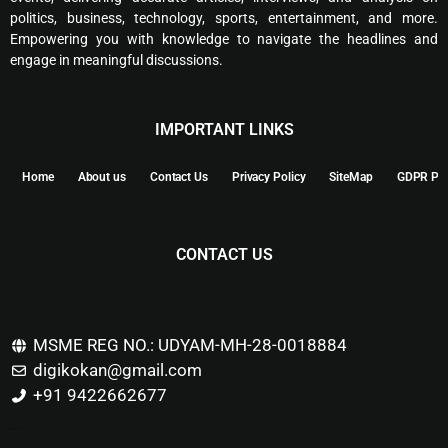
politics, business, technology, sports, entertainment, and more.
Empowering you with knowledge to navigate the headlines and
engage in meaningful discussions.
IMPORTANT LINKS
Home
About us
Contact Us
Privacy Policy
SiteMap
GDPR Pol
CONTACT US
MSME REG NO.: UDYAM-MH-28-0018884
digikokan@gmail.com
+91 9422662677
Marketing Hack4u