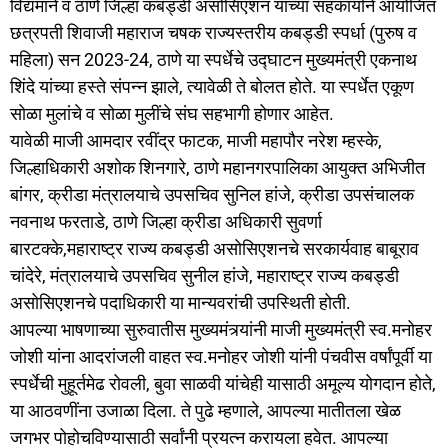
विद्यमाने व ठाणे जिल्हा कबड्डी असोसिएशन यांच्या सहकार्याने आयोजित
छत्रपती शिवाजी महाराज चषक राज्यस्तरीय कबड्डी स्पर्धा (पुरुष व
महिला) सन 2023-24, ठाणे या स्पर्धेचे उद्घाटन मुख्यमंत्री एकनाथ
शिंदे यांच्या हस्ते संपन्न झाले, त्यावेळी ते बोलत होते. या स्पर्धेत एकूण
सोळा मुलांचे व सोळा मुलींचे संघ सहभागी होणार आहेत.
यावेळी माजी आमदार रवींद्र फाटक, माजी महापौर नरेश म्हस्के,
जिल्हाधिकारी अशोक शिनगारे, ठाणे महानगरपालिका आयुक्त अभिजीत
बांगर, क्रीडा मंत्रालयाचे उपसचिव सुनिल हांजे, क्रीडा उपसंचालक
नवनाथ फरताडे, ठाणे जिल्हा क्रीडा अधिकारी सुवर्णा
बारटक्के,महाराष्ट्र राज्य कबड्डी असोसिएशनचे सरकार्यवाह बाबूराव
चांदेरे, मंत्रालयाचे उपसचिव सुनील हांजे, महाराष्ट्र राज्य कबड्डी
असोसिएशनचे पदाधिकारी या मान्यवरांची उपस्थिती होती.
आपल्या भाषणाच्या सुरुवातीस मुख्यमंत्र्यांनी माजी मुख्यमंत्री स्व.मनोहर
जोशी यांना आदरांजली वाहत स्व.मनोहर जोशी यांनी पंचवीस वर्षांपूर्वी या
स्पर्धेची मुहूर्तमेढ रोवली, बुवा साळवी यांचेही यासाठी अमूल्य योगदान होते,
या आठवणींना उजाळा दिला. ते पुढे म्हणाले, आपल्या मातीतला खेळ
जगभर पोहोचविण्यासाठी सर्वांनी प्रयत्न करायला हवेत. आपल्या