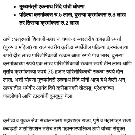
a
a
m
h
मुख्यमंत्री एकनाथ शिंदे यांची घोषणा
c
st
ai
ar
पहिल्या क्रमांकास रु.5 लाख, दुसऱ्या क्रमांकास रु.3 लाख
e
o
l
e
तर तिसऱ्या क्रमांकास रु.2 लाख
b
d
o
o
ठाणे : छत्रपती शिवाजी महाराज चषक राज्यस्तरीय कबड्डी स्पर्धा
o
n
(पुरुष व महिला) या राज्यस्तरीय क्रीडा स्पर्धेतील पहिल्या क्रमांकाच्या
रुपये दीड लाख पारितोषिकाची रक्कम आता रुपये पाच लाख, दुसऱ्या
k
क्रमांकाच्या रुपये एक लाख पारितोषिकाची रक्कम रुपये तीन लाख आणि
तृतीय क्रमांकाच्या रुपये 75 हजार पारितोषिकाची रक्कम रुपये दोन
लाख, अशी घोषणा मुख्यमंत्री एकनाथ शिंदे यांनी आज येथे केली अन्
ठाण्यातील धर्मवीर आनंद दिघे क्रीडानगरी खेळाडू -प्रेक्षकांच्या
जल्लोषाने आणि टाळ्यांनी दुमदूमून गेला.
क्रीडा व युवक सेवा संचालनालय महाराष्ट्र राज्य, पुणे व महाराष्ट्र राज्य
कबड्डी असोसिएशन तसेच ठाणे महानगरपालिका ठाणे यांच्या संयुक्त