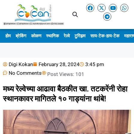
होम
ब्रेकिंग
कोकण
स्थानिक
रेल्वे
टुरिझम
साय-टेक-हाय-टेक
महाराष
Digi Kokan
February 28, 2024
3:45 pm
No Comments
Post Views:
101
मध्य रेल्वेच्या आढावा बैठकीत खा. तटकरेंनी रोहा
स्थानकावर मागितले १० गाड्यांना थांबे!