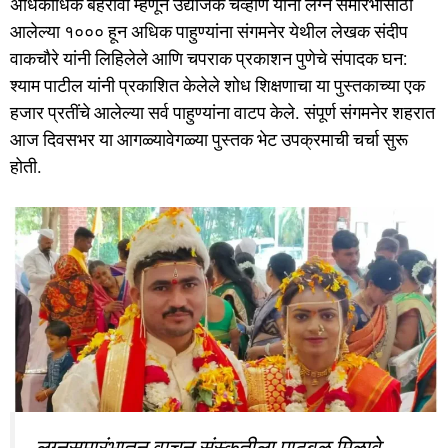
अधिकाधिक बहरावी म्हणून उद्योजक चव्हाण यांनी लग्न समारंभासाठी
आलेल्या १००० हून अधिक पाहुण्यांना संगमनेर येथील लेखक संदीप
वाकचौरे यांनी लिहिलेले आणि चपराक प्रकाशन पुणेचे संपादक घन:
श्याम पाटील यांनी प्रकाशित केलेले शोध शिक्षणाचा या पुस्तकाच्या एक
हजार प्रतींचे आलेल्या सर्व पाहुण्यांना वाटप केले. संपूर्ण संगमनेर शहरात
आज दिवसभर या आगळ्यावेगळ्या पुस्तक भेट उपक्रमाची चर्चा सुरू
होती.
लग्नसमारंभातून वाचन संस्कृतीला पाठबळ मिळावे