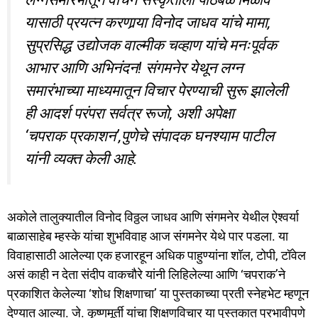
यासाठी प्रयत्न करणार्‍या विनोद जाधव यांचे मामा,
सुप्रसिद्ध उद्योजक वाल्मीक चव्हाण यांचे मनःपूर्वक
आभार आणि अभिनंदन! संगमनेर येथून लग्न
समारंभाच्या माध्यमातून विचार पेरण्याची सुरू झालेली
ही आदर्श परंपरा सर्वत्र रूजो, अशी अपेक्षा
‘चपराक प्रकाशन’,पुणेचे संपादक घनश्याम पाटील
यांनी व्यक्त केली आहे.
अकोले तालुक्यातील विनोद विठ्ठल जाधव आणि संगमनेर येथील ऐश्वर्या
बाळासाहेब म्हस्के यांचा शुभविवाह आज संगमनेर येथे पार पडला. या
विवाहासाठी आलेल्या एक हजारहून अधिक पाहुण्यांना शॉल, टोपी, टॉवेल
असं काही न देता संदीप वाकचौरे यांनी लिहिलेल्या आणि ‘चपराक’ने
प्रकाशित केलेल्या ‘शोध शिक्षणाचा’ या पुस्तकाच्या प्रती स्नेहभेट म्हणून
देण्यात आल्या. जे. कृष्णमूर्ती यांचा शिक्षणविचार या पुस्तकात प्रभावीपणे