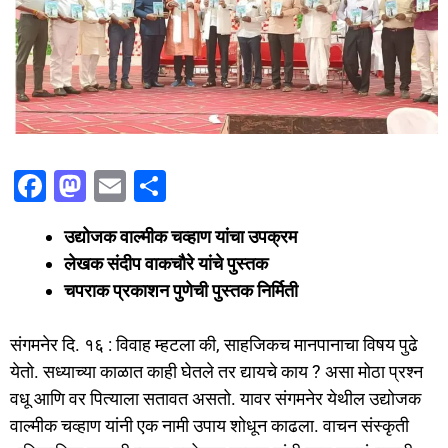
F
M
E
S
a
a
m
h
उद्योजक वाल्मीक चव्हाण यांचा उपक्रम
c
st
ai
ar
लेखक संदीप वाकचौरे यांचे पुस्तक
e
o
l
e
चपराक प्रकाशन पुणेची पुस्तक निर्मिती
b
d
o
o
संगमनेर दि. १६ : विवाह म्हटला की, साहजिकच मानपानाचा विषय पुढे
o
n
येतो. सध्याच्या काळात काही घेतले तर द्यायचे काय ? असा मोठा प्रश्न
वधू आणि वर पित्याला सतावत असतो. यावर संगमनेर येथील उद्योजक
k
वाल्मीक चव्हाण यांनी एक नामी उपाय शोधून काढला. वाचन संस्कृती