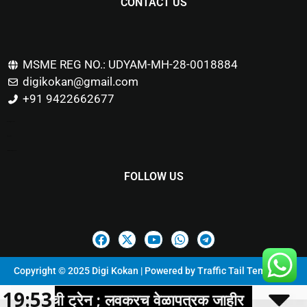
CONTACT US
MSME REG NO.: UDYAM-MH-28-0018884
digikokan@gmail.com
+91 9422662677
Marketing Hack4u
Buzz 4Ai
Digital Marketing Courses
FOLLOW US
Copyright © 2025 Digi Kokan | Powered by
Traffic Tail Templates
19:53
लवकरच वेळापत्रक जाहीर
रत्नागिरी जिल्हा 