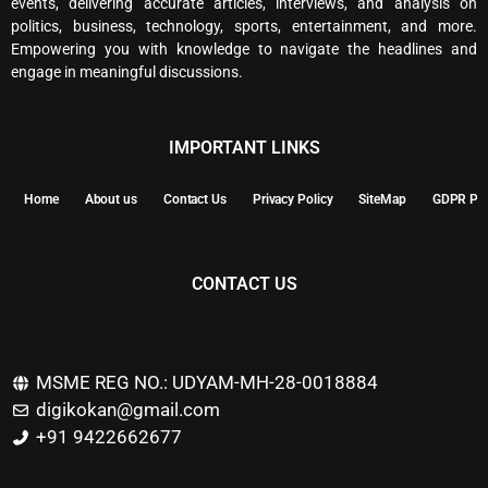
events, delivering accurate articles, interviews, and analysis on
politics, business, technology, sports, entertainment, and more.
Empowering you with knowledge to navigate the headlines and
engage in meaningful discussions.
IMPORTANT LINKS
Home
About us
Contact Us
Privacy Policy
SiteMap
GDPR Pol
CONTACT US
MSME REG NO.: UDYAM-MH-28-0018884
digikokan@gmail.com
+91 9422662677
Marketing Hack4u