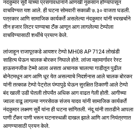
नंदकुमार सुर्वे यांच्या प्रसंगावधानाने आणखी नुकसान होण्यापासून
b
d
वाचविण्यत यश आले. ही घटना सोमवारी सकाळी ७.३० वाजता घडली.
o
o
पत्रकार आणि सामाजिक कार्यकर्ते असलेल्या नंदकुमार यांनी स्वखर्चाने
o
n
तीन हजार लिटर पाण्याचा टॅंक आणून आग लागलेल्या टेम्पोला
वाचविण्यासाठी शर्थीचे प्रयत्न केले.
k
लांजाहून राजापूरकडे आयशर टेम्पो MH08 AP 7124 लोखंडी
साहित्य घेऊन चालक बोरकर निघाले होते. लांजा महामार्गावर रेस्ट
हाऊसनजीक टेम्मो आला असता अचानक चालत्या गाडीतून पुढील
बोनेटमधून आग आणि धूर येत असल्याचे निदर्शनास आले चालक बोरकर
यांनी तत्काळ टेम्पो पेट्रोल पंम्पापुढे घेऊन सुरक्षित ठिकाणी आले टेम्पो
बंद खाली उडी घेतली तोपर्यंत अधिक आग वाढत गेली होती. आगीच्या
ज्वाला वाढू लागल्या नगरसेवक संजय यादव यांनी सामाजिक कार्यकर्ते
नंदकुमार लक्ष्मण सुर्वे यांना ही घटना सांगितली. नंदू यांनी तातडीने आपला
पाणी टँकर पाणी भरून घटनास्थळी दाखल झाले आणि आग नियंत्रणात
आणण्यासाठी प्रयन केले.