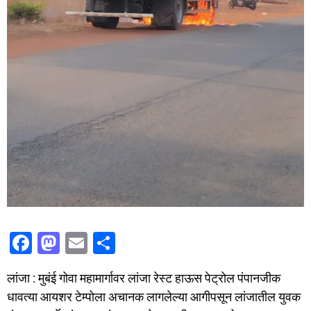
F
M
E
S
a
a
m
h
लांजा : मुबंई गोवा महामार्गावर लांजा रेस्ट हाऊस पेट्रोल पंपानजीक
c
st
ai
ar
धावत्या आयशर टेम्पोला अचानक लागलेल्या आगीपसून लांजातील युवक
e
o
l
e