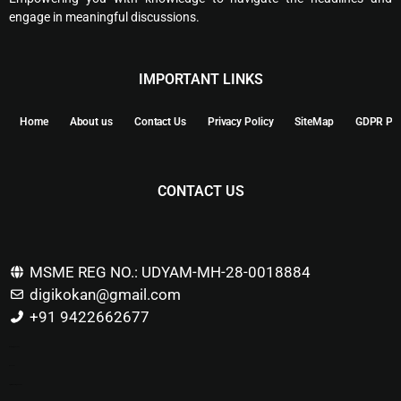
engage in meaningful discussions.
IMPORTANT LINKS
Home
About us
Contact Us
Privacy Policy
SiteMap
GDPR Pol
CONTACT US
MSME REG NO.: UDYAM-MH-28-0018884
digikokan@gmail.com
+91 9422662677
Marketing Hack4u
Buzz 4Ai
Digital Marketing Courses