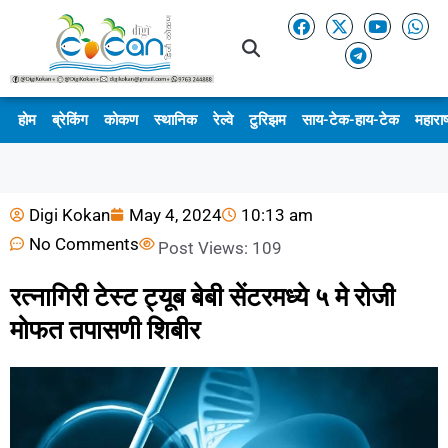
होम
ब्रेकिंग
कोकण
स्थानिक
रेल्वे
टुरिझम
साय-टेक-हाय-टेक
महाराष
Digi Kokan
May 4, 2024
10:13 am
No Comments
Post Views:
109
रत्नागिरी टेस्ट ट्यूब बेबी सेंटरमध्ये ५ मे रोजी
मोफत तपासणी शिबीर