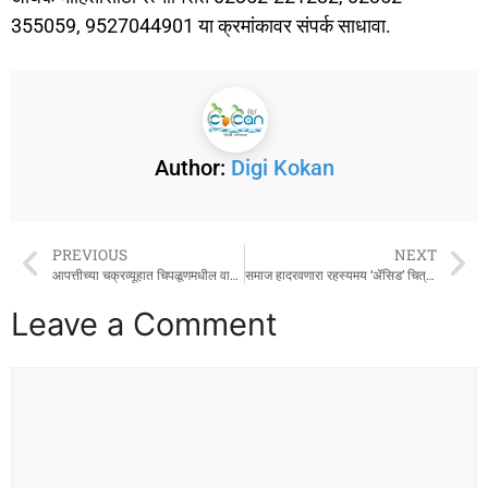
355059, 9527044901 या क्रमांकावर संपर्क साधावा.
Author:
Digi Kokan
PREVIOUS
NEXT
आपत्तीच्या चक्रव्यूहात चिपळूणमधील वाशिष्ठीने वेढलेले बेट बनतेय समृद्धीचे बेट!
समाज हादरवणारा रहस्यमय ‘ॲसिड’ चित्रपटाचा अल्ट्रा झकासवर वर्ल्ड डिजिटल प्रीमियर!
Leave a Comment