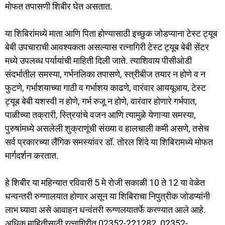
मोफत तपासणी शिबीर घेत असतात.
या शिबिरांमध्ये माता आणि पिता होण्यासाठी इच्छुक जोडप्याना टेस्ट ट्यूब
बेबी उपचाराची आवश्यकता असल्यास रत्नागिरी टेस्ट ट्यूब बेबी सेंटर
मध्ये उपलब्ध पर्यायांची माहिती दिली जाते. त्याशिवाय पीसीओडी
संदर्भातील समस्या, गर्भनलिका तपासणे, स्त्रीबीज तयार न होणे व न
फुटणे, गर्भाशयाच्या गाठी व गर्भाशय काढणे, वारंवार आययूआय, टेस्ट
ट्यूब बेबी यशस्वी न होणे, गर्भ रुजू न होणे, वारंवार होणारे गर्भपात,
पाळीच्या तक्रारी, स्त्रियांचे वजन आणि त्यामुळे येणाऱ्या समस्या,
पुरुषांमध्ये असलेली शुक्राणूंची संख्या व हालचाली कमी असणे, तसेच
सर्व प्रकारच्या लैंगिक समस्यांवर डॉ. तोरल शिंदे या शिबिरामध्ये मोफत
मार्गदर्शन करतात.
हे शिबीर या महिन्यात रविवारी 5 मे रोजी सकाळी 10 ते 12 या वेळेत
धन्वन्तरी रुग्णालयात होणार असून या शिबिराचा निपुत्रीक जोडप्यांनी
लाभ घ्यावा असे आवाहन धन्वंतरी रूग्णलयातर्फे करण्यात आले आहे.
अधिक माहितीसाठी रत्नागिरीत 02352-221282, 02352-