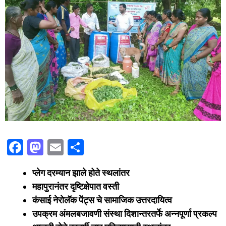
F
M
E
S
a
a
m
h
प्लेग दरम्यान झाले होते स्थलांतर
c
st
ai
ar
महापुरानंतर दृष्टिक्षेपात वस्ती
e
o
l
e
कंसाई नेरोलॅक पेंट्स चे सामाजिक उत्तरदायित्व
b
d
उपक्रम अंमलबजावणी संस्था दिशान्तरतर्फे अन्नपूर्णा प्रकल्प