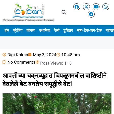
होम
ब्रेकिंग
कोकण
स्थानिक
रेल्वे
टुरिझम
साय-टेक-हाय-टेक
महाराष
Digi Kokan
May 3, 2024
10:48 pm
No Comments
Post Views:
113
आपत्तीच्या चक्रव्यूहात चिपळूणमधील वाशिष्ठीने
वेढलेले बेट बनतेय समृद्धीचे बेट!