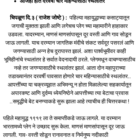
o
o
आजही होते दरवर्षी चार महिन्यासाठी स्थलांतर
o
n
चिपळूण दि.३ ( राजेश जोष्टे ) :
पहिल्या महायुद्धाच्या कसाट्यातून
k
जगाची मुक्तता झाली आणि लगेचच प्लेग च्या महामारीने हाहाकार
उडवला. यादरम्यान, माणसं माणसांपासून दूर वस्ती आणि गाव सोडून
जाऊ लागली. याच दरम्यान जागतिक मंदीचे संकट सर्वदूर पसरलं आणि
जगण्यासाठी अन्न हेच दुरापास्त झालं. अशा पार्श्वभूमीवर काही
भूमिहीनांचे स्थलांतर हे सर्वात वेदनादायी ठरले. प्लेगमधून वाचण्यासाठीच
नव्हे तर जगण्यासाठीचे स्थलांतर झालं. आता दोन महापुराच्या
तडाख्यानंतर दरवर्षी पावसात होणारे चार महिन्यासाठीचे स्थलांतर..
आपत्तींच्या या चक्रव्यूहात अभिमन्यू न होता मिळालेल्या सहकार्यातून
अपारकष्ट आणि दुर्दम्य ध्येयनिष्ठेने आपत्तीच्या त्या बेटाचा प्रवास
..समृद्धीचे बेट बनण्याकडे सुरू झाला आहे त्याचीच ही चित्तरकथा !
पहिले महायुद्ध १९१९ ला ते समाप्तीकडे जाऊ लागले. या दरम्यान
भारतामध्ये प्लेग ने उच्छाद सुरू केला. माणसं माणसांपासून दूर जाऊ
लागली. गाव- वस्ती सोडून रानावनात व निर्मनुष्य नदीकाठी