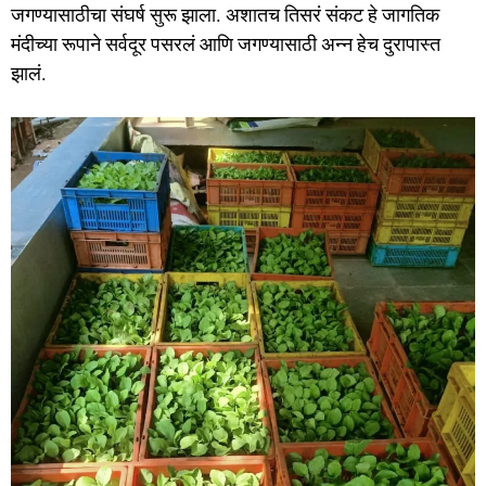
जगण्यासाठीचा संघर्ष सुरू झाला. अशातच तिसरं संकट हे जागतिक
मंदीच्या रूपाने सर्वदूर पसरलं आणि जगण्यासाठी अन्न हेच दुरापास्त
झालं.