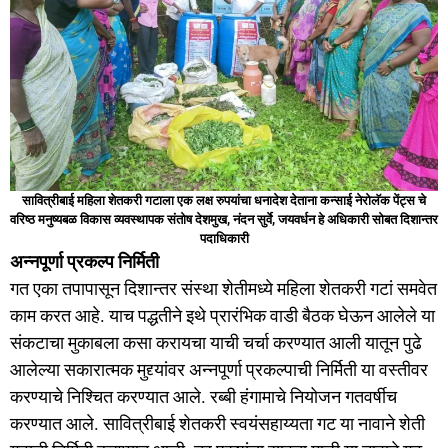
सावित्रीबाई महिला शेतकरी गटाला एक लक्ष रुपयांचा धनादेश
देताना कन्साई नेरोलॅक पेंट्स चे
वरिष्ठ मनुष्यबळ विकास व्यवस्थापक संतोष देशमुख, नंदन सुर्वे, जयवर्धन हे अधिकारी सोबत दिशान्तर
पदाधिकारी
अन्नपूर्णा प्रकल्प निर्मिती
गत एका तपापासून दिशान्तर संस्था शेतीमध्ये महिला शेतकरी गटां समवेत
काम करत आहे. याच पद्धतीने इथे प्रारंभिक वाडी बैठक घेऊन आलेले या
संकटाचा मुकाबला कसा करायचा याची चर्चा करण्यात आली यातून पुढे
आलेल्या सकारात्मक मुद्द्यांवर अन्नपूर्णा प्रकल्पाची निर्मिती या वस्तीवर
करण्याचे निश्चित करण्यात आले. रब्बी हंगामाचे नियोजन गतवर्षीच
करण्यात आले. सावित्रीबाई शेतकरी स्वयंसहाय्यता गट या नावाने शेती