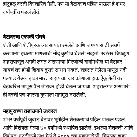
हळूहळू वस्ती विस्तारित गेली. पण या बेटावरच पहिल पाऊल हे शंभर
वर्षांपूर्वीच पडलं होतं.
बेटावरचा एकाकी संघर्ष
शेती आणि शेतीपूरक व्यवसायात रमलेले आणि जगण्यासाठी संघर्ष
करणाऱ्या इथल्या माणसाची नोंद कुणीच घेतली नव्हती. खरंतर चिपळूण
शहरापासून अगदी लगत असणाऱ्या मिरजोळी गावांमधील या बेटावर
यायचं तर होडी शिवाय दुसरं साधन नव्हतं. शहरात गेलेला माणूस नदी
पल्याड येऊन हाका मारत राहायचा. जर कोणाला हाक ऐकू गेली तर
बेटावरिल माणूस पैल तीरावर होडी घेऊन जायचा. शहरालगत असणारी
ही वस्ती पण फारसा कुणाला मागमूस नसलेली.
महापुराच्या तडाख्याने उध्वस्त
शंभर वर्षांपूर्वी जुवाड बेटावर भूमीहीन शेतकऱ्यांचं पहिलं पाऊल पडलं.
आणि विशेषता गेल्या ७० वर्षांमध्ये स्थापित झालेलं. इथल्या शेतकरी आणि
विशेषत: वस्तीकडे लक्ष गेलं ते २००५ च्या महापुरावेळी. चिपळूण शहर