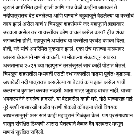
बुडालं अपरिमित हानी झाली आणि याच वेळी काहींना आठवलं ते
नदीपात्रातच बेट बनलेल्या आणि पाण्याने चहुबाजूने वेढलेल्या या वस्तीचं
काय झालं असेल याचं ? चिपळूण शहरांमध्ये जर महापुराने हाहाकार
उडवला असेल तर या वस्तीवर कोण वाचलं असेल काय? हीच शंका
सगळ्यांना होती. महापुराने अर्थातच या वस्तीला प्रचंड दणका दिला.
शेती, घरे यांचं अपरिमित नुकसान झालं. एका उंच घराच्या माळ्यावर
आसरा घेतल्याने माणसं वाचली. या मोठाल्या संकटातून सावरत
असतानाच २०२१ च्या महापुरानं उरलंसुरलं सारं काही पोटात घेतलं.
चिपळूण शहरातील मध्यवर्ती एसटी स्थानकातील गाड्या पूर्णतः बुडाल्या.
अशावेळी नदी पात्रातच असलेल्या या बेटाचं काय झालं असेल याची
कल्पनाच कुणाला करवत नव्हती. आता मात्र जुवाड वाचत नाही. याच्या
भयकल्पनेने सगळेच हादरले. या बेटावरील काही घरे, गोठे याच्यासह गाई
गुरे म्हशी यासारखी पाळीव प्राणी शेकडो कोंबड्या शेती विषयक
साधनसामुग्री असं सारं काही महापुरानं गिळंकृत केलं. पण प्रसंगावधान
राखून संरक्षित ठिकाणी आसरा घेतल्याने केवळ दैव बलवत्तर म्हणून
माणसं सुरक्षित राहिली.