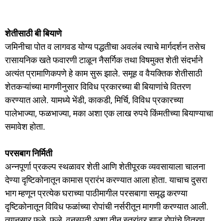
शेतीसाठी बी बियाणे
जमिनीचा पोत व लागवड योग्य पद्धतीचा अवलंब त्याचे मार्गदर्शन तसेच
रासायनिक खते फवारणी टाळून नैसर्गिक तथा विषमुक्त शेती संदर्भाने
अत्यंत प्रामाणिकपणे हे काम सुरू झाले. समूह व वैयक्तिक शेतीसाठी
शेतकऱ्यांच्या मागणीनुसार विविध प्रकारच्या बी बियाणांचे वितरण
करण्यात आले. यामध्ये भेंडी, काकडी, मिर्चि, विविध प्रकारच्या
पालेभाज्या, फळभाज्या, मका अशा एक लाख रुपये किंमतीच्या बियाण्याचा
समावेश होता.
परसबाग निर्मिती
अन्नपूर्णा प्रकल्प स्थळावर शेती आणि शेतीपूरक व्यवसायाला चालना
देण्या दृष्टिकोनातून कामास प्रारंभ करण्यात आला होता. याचाच दुसरा
भाग म्हणून प्रत्येक घराच्या पाठीमागील परसबागा समृद्ध करण्या
दृष्टिकोनातून विविध फळांच्या रोपांची नर्सरीतून मागणी करण्यात आली.
त्यानुसार फळे, फुले, वनस्पती अशा तीन स्तरांवर झाड रोपांचे वितरण