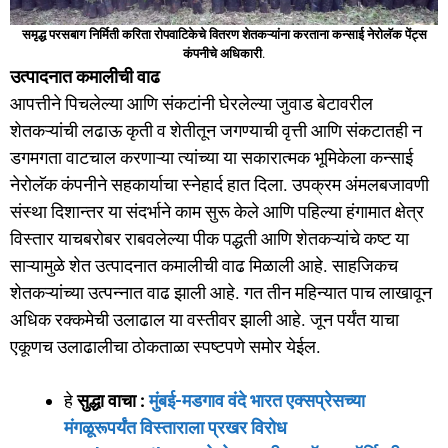
समृद्ध परसबाग निर्मिती करिता रोपवाटिकेचे वितरण शेतकऱ्यांना करताना कन्साई नेरोलॅक पेंट्स
कंपनीचे अधिकारी
.
उत्पादनात कमालीची वाढ
आपत्तीने पिचलेल्या आणि संकटांनी घेरलेल्या जुवाड बेटावरील
शेतकऱ्यांची लढाऊ कृती व शेतीतून जगण्याची वृत्ती आणि संकटातही न
डगमगता वाटचाल करणाऱ्या त्यांच्या या सकारात्मक भूमिकेला कन्साई
नेरोलॅक कंपनीने सहकार्याचा स्नेहार्द हात दिला. उपक्रम अंमलबजावणी
संस्था दिशान्तर या संदर्भाने काम सुरू केले आणि पहिल्या हंगामात क्षेत्र
विस्तार याचबरोबर राबवलेल्या पीक पद्धती आणि शेतकऱ्यांचे कष्ट या
साऱ्यामुळे शेत उत्पादनात कमालीची वाढ मिळाली आहे. साहजिकच
शेतकऱ्यांच्या उत्पन्नात वाढ झाली आहे. गत तीन महिन्यात पाच लाखावून
अधिक रक्कमेची उलाढाल या वस्तीवर झाली आहे. जून पर्यंत याचा
एकूणच उलाढालीचा ठोकताळा स्पष्टपणे समोर येईल.
हे
सुद्धा वाचा :
मुंबई-मडगाव वंदे भारत एक्सप्रेसच्या
मंगळूरूपर्यंत विस्ताराला प्रखर विरोध