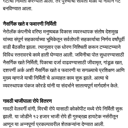
गटाची निर्मिती करण्यात आली. तर पुरुषांचा सावता माळी या नावाने गट
बनविण्यात आला.
नैसर्गिक खते व फवारणी निर्मिती
नेरोलॅक कंपनीचे वरिष्ठ मनुष्यबळ विकास व्यवस्थापक संतोष देशमुख
यांच्या संपूर्ण सहकार्याच्या भूमिकेतून सर्वतोपरी सहकार्याचा निर्णय वर्षांपूर्वी
वाडी बैठकीत झाला. त्यानुसार एक धोरण निश्चिती करून टप्प्याटप्प्याने
विविध स्तरावरचे कामे हाती घेण्यात आली. जमिनीचा पोत सुधारण्यासाठी
नैसर्गिक खते निर्मिती, पिकाचा दर्जा वाढवण्यासाठी जीवामृत, गांडूळ खत,
दशपर्णी अर्क अशी नैसर्गिक खते व फवारणी या सगळ्याचे प्रशिक्षण आणि
मुख्य म्हणजे याची निर्मिती चे अव्याहत काम सुरू झाले. आत्मा चे
व्यवस्थापक पंकज कोरडे यांनी या संदर्भाने सातत्यपूर्ण मार्गदर्शन केले.
गावठी भाजीपाला रोपे वितरण
गावठी वेलवर्गी वांगी, मिरची रोपे यासाठी कोकोपीट मध्ये रोपे निर्मिती सुरू
झाली. या जोडीने १२ हजार भाजी रोपे ही गुरुब्रह्म हायटेक नर्सरीतून
आणून या अन्नपूर्णा प्रकल्पावरील शेतकऱ्यांना देण्यात आली.