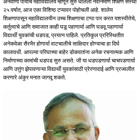
अनवाणी पायांचे महाविद्यालय म्हणून सुरु धालेली नवनिर्माण शिक्षण संस्था
२५ वर्षात, आज एका विशिष्ठ टप्यावर पोहोचली आहे. शालेय
शिक्षणापासून महाविद्यालयीन उच्च शिक्षणाचा टप्पा पार करत यशस्वीतेचे,
कर्तुत्वाचे आणि समाजात काही घडू पहाणार्या आणि घडवू पहाणार्या
विद्यार्थी युवकांची धडपड, प्रयत्न पाहिले. प्रतिकुल प्ररिस्थितीत
अनेकवेळा सैरभैर होणार्या वाटचालीचे साक्षिदार होण्याचा हा दिर्घ
कालावधी. आपल्या परिघाच्या बाहेर डोकवतांना अनेक रचनात्मक आणि
निर्माणाच्या कामांची धडपड सुरु असते. जी या धडपडणार्या चाचपडणार्या
आणि उत्तुंग झेपावणाऱ्या विद्यार्थी युवकांसाठी प्रेरणादाई आणि प्रज्वलीत
करणारे अंकुर मनात जागवू शकते.