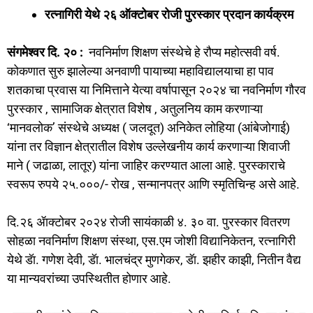
a
a
m
h
रत्नागिरी येथे २६ ऑक्टोबर रोजी पुरस्कार प्रदान कार्यक्रम
c
st
ai
ar
e
o
l
e
संगमेश्वर दि. २० :
नवनिर्माण शिक्षण संस्थेचे हे रौप्य महोत्सवी वर्ष.
b
d
कोकणात सुरु झालेल्या अनवाणी पायाच्या महाविद्यालयाचा हा पाव
o
o
शतकाचा प्रवास या निमित्ताने येत्या वर्षापासून २०२४ चा नवनिर्माण गौरव
o
n
पुरस्कार , सामाजिक क्षेत्रात विशेष , अतुलनिय काम करणाऱ्या
‘मानवलोक’ संस्थेचे अध्यक्ष ( जलदूत) अनिकेत लोहिया (आंबेजोगाई)
k
यांना तर विज्ञान क्षेत्रातील विशेष उल्लेखनीय कार्य करणाऱ्या शिवाजी
माने ( जढाळा, लातूर) यांना जाहिर करण्यात आला आहे. पुरस्काराचे
स्वरूप रुपये २५.०००/- रोख , सन्मानपत्र आणि स्मृतिचिन्ह असे आहे.
दि.२६ ॲाक्टोबर २०२४ रोजी सायंकाळी ४. ३० वा. पुरस्कार वितरण
सोहळा नवनिर्माण शिक्षण संस्था, एस.एम जोशी विद्यानिकेतन, रत्नागिरी
येथे डॅा. गणेश देवी, डॅा. भालचंद्र मुणगेकर, डॅा. झहीर काझी, नितीन वैद्य
या मान्यवरांच्या उपस्थितीत होणार आहे.