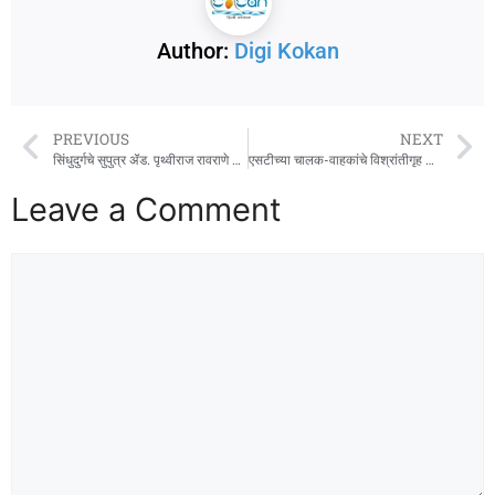
Author:
Digi Kokan
PREVIOUS
NEXT
सिंधुदुर्गचे सुपुत्र ॲड. पृथ्वीराज रावराणे यांना लंडनच्या विद्यापिठाकडून एलएलएम पदवी
एसटीच्या चालक-वाहकांचे विश्रांतीगृह झाले ‘ठंडा ठंडा कूल कूल’
Leave a Comment