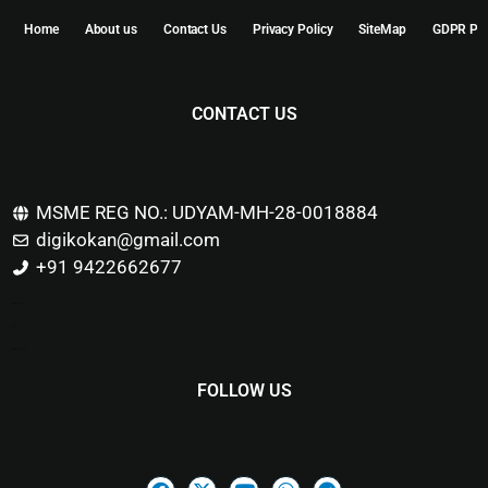
Home
About us
Contact Us
Privacy Policy
SiteMap
GDPR Pol
CONTACT US
MSME REG NO.: UDYAM-MH-28-0018884
digikokan@gmail.com
+91 9422662677
Marketing Hack4u
Buzz 4Ai
Digital Marketing Courses
FOLLOW US