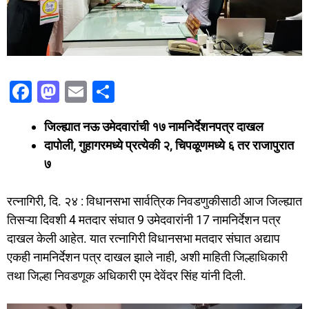
F
M
E
S
a
a
m
h
जिल्ह्यात नऊ उमेदवारांची १७ नामनिर्देशनपत्र दाखल
c
st
ai
ar
दापोली, गुहागरमध्ये प्रत्येकी २, चिपळूणमध्ये ६ तर राजापुरात
e
o
l
e
७
b
d
o
o
रत्नागिरी, दि. २४ : विधानसभा सार्वत्रिक निवडणुकीसाठी आज जिल्ह्यात
o
n
तिसऱ्या दिवशी 4 मतदार संघात 9 उमेदवारांनी 17 नामनिर्देशन पत्र
दाखल केली आहेत. यात रत्नागिरी विधानसभा मतदार संघात अद्याप
k
एकही नामनिर्देशन पत्र दाखल झाले नाही, अशी माहिती जिल्हाधिकारी
तथा जिल्हा निवडणूक अधिकारी एम देवेंदर सिंह यांनी दिली.