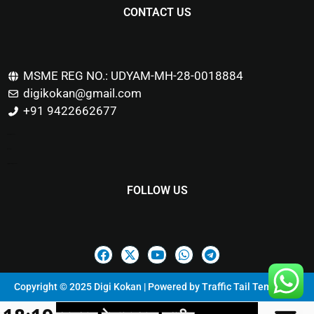
CONTACT US
MSME REG NO.: UDYAM-MH-28-0018884
digikokan@gmail.com
+91 9422662677
Marketing Hack4u
Buzz 4Ai
Digital Marketing Courses
FOLLOW US
Copyright © 2025 Digi Kokan | Powered by
Traffic Tail Templates