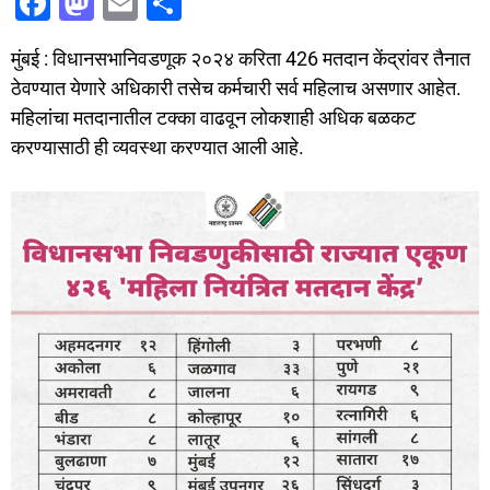
F
M
E
S
a
a
m
h
मुंबई : विधानसभानिवडणूक २०२४ करिता 426 मतदान केंद्रांवर तैनात
c
st
ai
ar
ठेवण्यात येणारे अधिकारी तसेच कर्मचारी सर्व महिलाच असणार आहेत.
e
o
l
e
महिलांचा मतदानातील टक्का वाढवून लोकशाही अधिक बळकट
b
d
करण्यासाठी ही व्यवस्था करण्यात आली आहे.
o
o
o
n
k