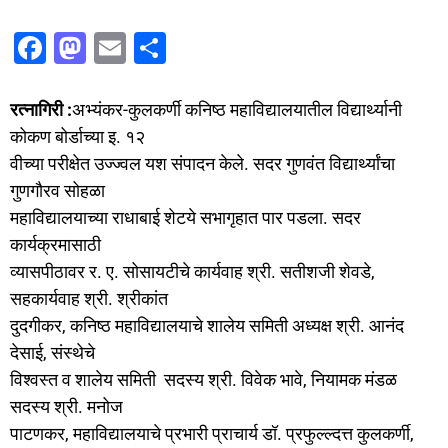
F
M
E
S
a
a
m
h
c
st
ai
ar
रत्नागिरी :
अभ्यंकर-कुलकर्णी कनिष्ठ महाविद्यालयातील विद्यार्थ्यानी
e
o
l
e
कोकण बोर्डाच्या इ. १२
वीच्या परीक्षेत उज्ज्वल यश संपादन केले. सदर गुणवंत विद्यार्थ्यांचा
b
d
गुणगौरव सोहळा
o
o
महाविद्यालयाच्या राधाबाई शेटये सभागृहात पार पडला. सदर
o
n
कार्यक्रमासाठी
k
व्यासपीठावर र. ए. सोसायटीचे कार्यवाह श्री. सतीशजी शेवडे,
सहकार्यवाह श्री. श्रीकांत
दुदगीकर, कनिष्ठ महाविद्यालयाचे शालेय समिती अध्यक्ष श्री. आनंद
देसाई, संस्थेचे
विश्वस्त व शालेय समिती सदस्य श्री. विवेक भावे, नियामक मंडळ
सदस्य श्री. मनोज
पाटणकर, महाविद्यालयाचे प्रभारी प्राचार्य डॉ. प्रफुल्ल्दत्त कुलकर्णी,