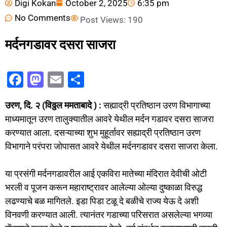
Digi Kokan
October 2, 2025
6:35 pm
No Comments
Post Views:
190
मर्दनगडावर दसरा साजरा
F
M
E
S
a
a
m
h
उरण, दि. २ (विठ्ठल ममताबादे ) :
सह्याद्री प्रतिष्ठान उरण विभागाच्या
c
st
ai
ar
माध्यमातून उरण तालुक्यातील आवरे येथील मर्दन गडावर दसरा साजरा
e
o
l
e
करण्यात आला. दसऱ्याच्या शुभ मुहूर्तावर सह्याद्री प्रतिष्ठान उरण
b
d
विभागाने परंपरा जोपासत आवरे येथील मर्दनगडावर दसरा साजरा केला.
o
o
o
n
या प्रसंगी मर्दनगडावरील आई एकविरा मातेच्या मंदिरात देवीची ओटी
भरली व पूजन करून महाराष्ट्रावर आलेल्या ओल्या दुष्काळा विरुद्ध
k
लढण्याचे बळ मागितले. इडा पिडा टळू दे बळीचे राज्य येऊ दे अशी
विनवणी करण्यात आली. त्यानंतर गडाच्या परिसरात असलेल्या भगव्या