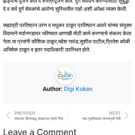
झेंड्याचे पूजन केले व शस्त्रपूजन केले. दुर्ग संवर्धन करण्यासाठी सुबुद्धी
दे व सर्व दुर्ग सेवकांचे आरोग्य सुस्थितीत राहो अशी अपेक्षा व्यक्त केली.
सह्याद्री प्रतिष्ठान उरण व मधुकर ठाकूर प्रतिष्ठान आवरे यांच्या संयुक्त
विद्यमाने मर्दानगडावर भविष्यात आणखी मोठी कामे करण्याचे संकल्प केला
गेला.या प्रसंगी कौशिक ठाकूर,महेश गावंड,सुशील पाटील,प्रितेश कोळी
अभिषेक ठाकूर व इतर पदाधिकारी उपस्थित होते.
Author:
Digi Kokan
PREVIOUS
NEXT
संघाच्या शिस्तबद्ध संचलनात मंत्री नितेश राणे सहभागी; स्वयंसेवकांसोबत साजरा केला विजयादशमी उत्सव
नशा मुक्तीबाबत जनजागृती रॅली
Leave a Comment