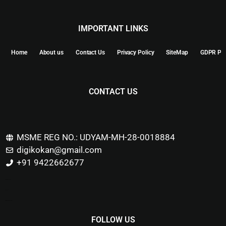
IMPORTANT LINKS
Home
About us
Contact Us
Privacy Policy
SiteMap
GDPR Pol
CONTACT US
MSME REG NO.: UDYAM-MH-28-0018884
digikokan@gmail.com
+91 9422662677
Marketing Hack4u
Buzz 4Ai
Digital Marketing Courses
FOLLOW US