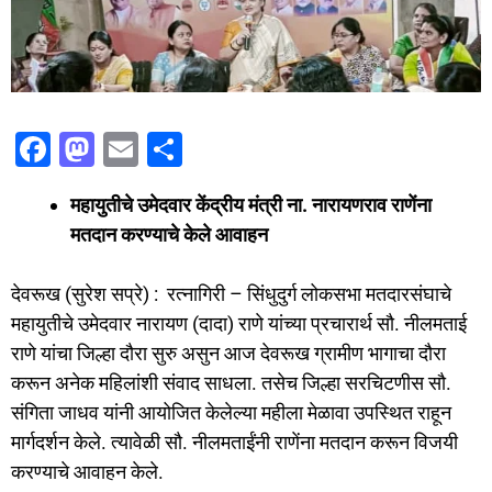
F
M
E
S
a
a
m
h
महायुतीचे उमेदवार केंद्रीय मंत्री ना. नारायणराव राणेंना
c
st
ai
ar
मतदान करण्याचे केले आवाहन
e
o
l
e
b
d
देवरूख (सुरेश सप्रे) : रत्नागिरी – सिंधुदुर्ग लोकसभा मतदारसंघाचे
o
o
महायुतीचे उमेदवार नारायण (दादा) राणे यांच्या प्रचारार्थ सौ. नीलमताई
o
n
राणे यांचा जिल्हा दौरा सुरु असुन आज देवरूख ग्रामीण भागाचा दौरा
करून अनेक महिलांशी संवाद साधला. तसेच जिल्हा सरचिटणीस सौ.
k
संगिता जाधव यांनी आयोजित केलेल्या महीला मेळावा उपस्थित राहून
मार्गदर्शन केले. त्यावेळी सौ. नीलमताईंनी राणेंना मतदान करून विजयी
करण्याचे आवाहन केले.