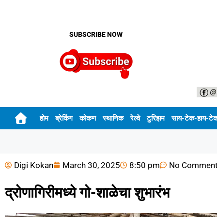
SUBSCRIBE NOW
होम
ब्रेकिंग
कोकण
स्थानिक
रेल्वे
टुरिझम
साय-टेक-हाय-टे
Digi Kokan
March 30, 2025
8:50 pm
No Commen
द्रोणागिरीमध्ये गो-शाळेचा शुभारंभ