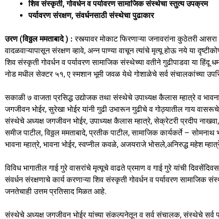
शिव संस्कृती, गोवर्धन व पर्यावरण सामाजिक संस्थेचा स्तुत्य उपक्रम
c
st
ai
ar
पर्यावरण संरक्षण, संवर्धनसाठी संस्थेचा पुढाकार
e
o
l
e
b
d
उरण (विठ्ठल ममताबादे ) :
रस्त्यावर मोकाट फिरणाऱ्या जनावरांना कुठेतरी आसर
वादळवाऱ्यापासून संरक्षण व्हावे, अन्न पाण्या वाचून त्यांचे मृत्यू होऊ नये या दृ
o
o
शिव संस्कृती गोवर्धन व पर्यावरण सामाजिक संस्थेच्या वतीने गुढीपाडवा या हिंदू धर
o
n
नोड मधील सेक्टर ५१, ए स्मशान भूमी जवळ येथे गोशाळेचे सर्व संचालकांच्या 
k
सकाळी ७ वाजता प्रसिद्ध उद्योजक तथा संस्थेचे उपाध्यक्ष कैलास म्हात्रे व भावना म्
जगजीवन भोईर, सुरेखा भोईर यांनी गुढी उभारून गुढीचे व गोठ्यातील गाय वासरूचे 
संस्थेचे अध्यक्ष जगजीवन भोईर, उपाध्यक्ष कैलास म्हात्रे, सेक्रेटरी प्रदीप ना
समीज पाटील, विठ्ठल ममताबादे, प्रतीक पाटील, सामाजिक कार्यकर्ते – सोमनाथ भ
भावना म्हात्रे, भावना भोईर, स्वप्नील कवळे, अजयराजे भोसले,अनिरुद्ध महेश म्हा
विविध भागातील गाई गुरे वासरांचे मृत्यूचे वाढते प्रमाण व गाई गुरे यांची दिवसेंदिवस घ
संवर्धन संरक्षणाचे कार्य करणाऱ्या शिव संस्कृती गोवर्धन व पर्यावरण सामाजिक स
जनतेचाही उत्तम प्रतिसाद मिळत आहे.
संस्थेचे अध्यक्ष जगजीवन भोईर यांच्या संकल्पनेतून व सर्व संचालक, संस्थेचे सर्