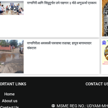
रत्नागिरी आणि सिंधुदुर्गात उभे राहणार ३ मोठे अणुऊर्जा प्रकल्प
रत्नागिरीला अवकाळी पावसाचा तडाखा; हापूस बागायतदार
संकटात
ORTANT LINKS
CONTACT U
Home
About us
MSME REG NO.: UDYAM-MH
Contact Us