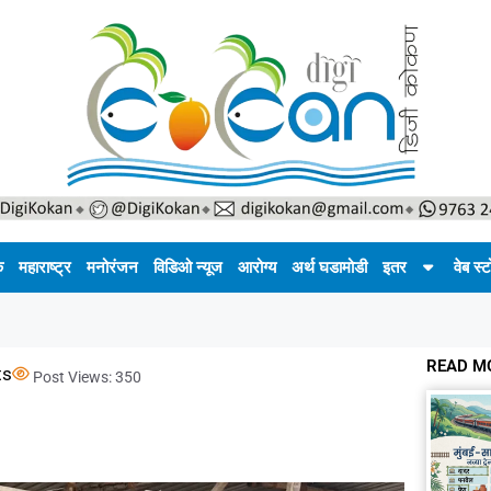
क
महाराष्ट्र
मनोरंजन
विडिओ न्यूज
आरोग्य
अर्थ घडामोडी
इतर
वेब स्ट
READ M
ts
Post Views:
350